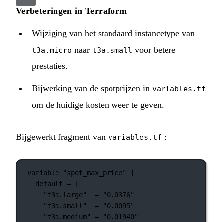
Verbeteringen in Terraform
Wijziging van het standaard instancetype van
naar
voor betere
t3a.micro
t3a.small
prestaties.
Bijwerking van de spotprijzen in
variables.tf
om de huidige kosten weer te geven.
Bijgewerkt fragment van
:
variables.tf
variable
"spot_max_price"
 {
default
=
{
"t3a.large"
=
"0.0376"
"t3a.small"
=
"0.0095"
"t3a.medium"
=
"0.01940"