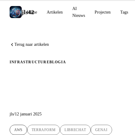
AI
jls42
Home
Artikelen
Projecten
Tags
Nieuws
Terug naar artikelen
INFRASTRUCTURE
BLOG
IA
Update: LibreChat versie
v0.7.6 met geautomatiseerde
uitrol op AWS EC2
jls
/
12 januari 2025
AWS
TERRAFORM
LIBRECHAT
GENAI