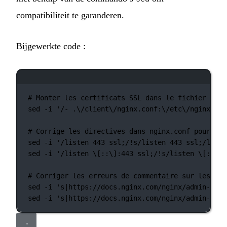
compatibiliteit te garanderen.
Bijgewerkte code :
Terminalvenster
# Monter les certificats SSL dans le fichier depl
sed
-i
'/- .\/client\/nginx.conf:\/etc\/nginx\/co
# Corrige les directives dans nginx.conf pour la 
sed
-i
'/listen 443 ssl;/!s/listen 443 ssl;/liste
sed
-i
'/listen \[::\]:443 ssl;/!s/listen \[::\]:
# Corriger les erreurs de commentaire sur les URL
sed
-i
's|https://docs.nginx.com/nginx/admin-guid
sed
-i
's|https://docs.nginx.com/nginx/admin-guid