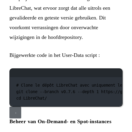
LibreChat, wat ervoor zorgt dat alle uitrols een
gevalideerde en geteste versie gebruiken. Dit
voorkomt verrassingen door onverwachte
wijzigingen in de hoofdrepository.
Bijgewerkte code in het User-Data script :
Terminalvenster
# Clone le dépôt LibreChat avec uniquement le tag
git
clone
--branch
v0.7.6
--depth
1
https://githu
cd
LibreChat/
Beheer van On-Demand- en Spot-instances