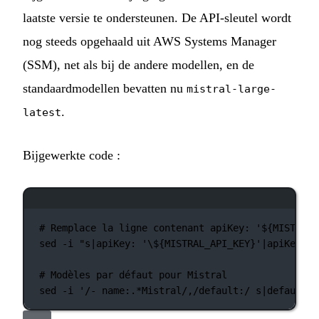
laatste versie te ondersteunen. De API-sleutel wordt
nog steeds opgehaald uit AWS Systems Manager
(SSM), net als bij de andere modellen, en de
standaardmodellen bevatten nu
mistral-large-
.
latest
Bijgewerkte code :
Terminalvenster
# Remplace la ligne contenant apiKey: '${MISTRAL_
sed
-i
"s|apiKey: '
\$
{MISTRAL_API_KEY}'|apiKey: '
# Modèles par défaut pour Mistral
sed
-i
'/- name:.*Mistral/,/default:/ s|default:.