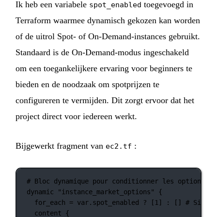
Ik heb een variabele
toegevoegd in
spot_enabled
Terraform waarmee dynamisch gekozen kan worden
of de uitrol Spot- of On-Demand-instances gebruikt.
Standaard is de On-Demand-modus ingeschakeld
om een toegankelijkere ervaring voor beginners te
bieden en de noodzaak om spotprijzen te
configureren te vermijden. Dit zorgt ervoor dat het
project direct voor iedereen werkt.
Bijgewerkt fragment van
:
ec2.tf
# Bloc dynamique pour conditionner les options du
dynamic
"instance_market_options"
 {
for_each
=
var
.
spot_enabled 
?
 [
1
] 
:
 [] 
# Si spo
content
 {