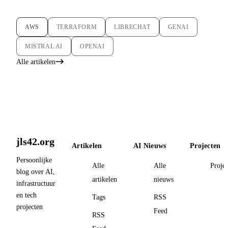
AWS
TERRAFORM
LIBRECHAT
GENAI
MISTRAL AI
OPENAI
Alle artikelen
jls42.org
Artikelen
AI Nieuws
Projecten
Persoonlijke
Alle
Alle
Proje
blog over AI,
artikelen
nieuws
infrastructuur
en tech
Tags
RSS
projecten
Feed
RSS