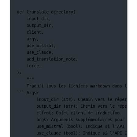
def
translate_directory
(
input_dir,
output_dir,
client,
args,
use_mistral,
use_claude,
add_translation_note,
force,
):
"""
Traduit tous les fichiers markdown dans le ré
``` Args:
input_dir (str): Chemin vers le répertoir
output_dir (str): Chemin vers le répertoi
client: Objet client de traduction.
args: Arguments supplémentaires pour la t
use_mistral (bool): Indique si l'API Mist
use_claude (bool): Indique si l'API Claud