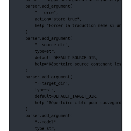
parser.add_argument(
"--force"
,
action
=
"store_true"
,
help
=
"Forcer la traduction même si une tr
)
parser.add_argument(
"--source_dir"
,
type
=
str
,
default
=
DEFAULT_SOURCE_DIR
,
help
=
"Répertoire source contenant les fic
)
parser.add_argument(
"--target_dir"
,
type
=
str
,
default
=
DEFAULT_TARGET_DIR
,
help
=
"Répertoire cible pour sauvegarder l
)
parser.add_argument(
"--model"
,
type
=
str
,