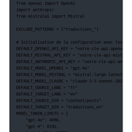
from
 openai 
import
 OpenAI
import
 anthropic
from
 mistralai 
import
 Mistral
EXCLUDE_PATTERNS
=
 [
"traductions_"
]
# Initialisation de la configuration avec les val
DEFAULT_OPENAI_API_KEY
=
"votre-cle-api-openai-pa
DEFAULT_MISTRAL_API_KEY
=
"votre-cle-api-mistral-
DEFAULT_ANTHROPIC_API_KEY
=
"votre-cle-api-anthro
DEFAULT_MODEL_OPENAI
=
"gpt-4o"
DEFAULT_MODEL_MISTRAL
=
"mistral-large-latest"
DEFAULT_MODEL_CLAUDE
=
"claude-3-5-sonnet-2024062
DEFAULT_SOURCE_LANG
=
"fr"
DEFAULT_TARGET_LANG
=
"en"
DEFAULT_SOURCE_DIR
=
"content/posts"
DEFAULT_TARGET_DIR
=
"traductions_en"
MODEL_TOKEN_LIMITS
=
 {
"gpt-4o"
: 
4096
,
"gpt-4"
: 
8192
,