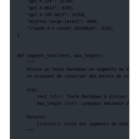
"gpt-4-32k"
: 
32768
,
"gpt-4-0613"
: 
8192
,
"gpt-4-32k-0613"
: 
32768
,
"mistral-large-latest"
: 
4096
,
"claude-3-5-sonnet-20240620"
: 
8192
,
}
def
segment_text
(text, max_length):
"""
Divise un texte Markdown en segments ne dépas
en essayant de conserver des points de coupur
Args:
text (str): Texte Markdown à diviser.
max_length (int): Longueur maximale de ch
Returns:
list[str]: Liste des segments de texte Ma
"""