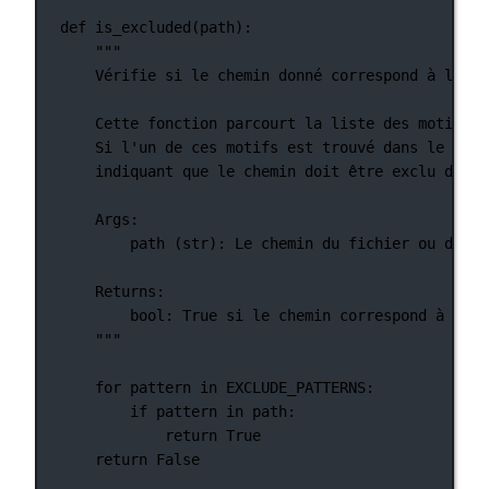
def
is_excluded
(path):
"""
Vérifie si le chemin donné correspond à l'un 
Cette fonction parcourt la liste des motifs d
Si l'un de ces motifs est trouvé dans le chem
indiquant que le chemin doit être exclu du pr
Args:
path (str): Le chemin du fichier ou du ré
Returns:
bool: True si le chemin correspond à l'un
"""
for
 pattern 
in
EXCLUDE_PATTERNS
:
if
 pattern 
in
 path:
return
True
return
False