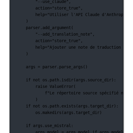
"--use_claude"
,
action
=
"store_true"
,
help
=
"Utiliser l'API Claude d'Anthropic p
)
parser.add_argument(
"--add_translation_note"
,
action
=
"store_true"
,
help
=
"Ajouter une note de traduction au c
)
args 
=
 parser.parse_args()
if
not
 os.path.isdir(args.source_dir):
raise
ValueError
(
f
"Le répertoire source spécifié n'exi
)
if
not
 os.path.exists(args.target_dir):
os.makedirs(args.target_dir)
if
 args.use_mistral:
args.model 
=
 args.model 
if
 args.model 
els