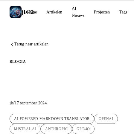
AI
jls42
Home
Artikelen
Projecten
Tags
Nieuws
Terug naar artikelen
BLOG
IA
Update van het Automatische
Vertaalscript : Versie 1.5
jls
/
17 september 2024
AI-POWERED MARKDOWN TRANSLATOR
OPENAI
MISTRAL AI
ANTHROPIC
GPT-4O