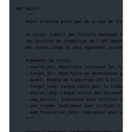
def
main
():
"""
Point d'entrée principal du script de traduct
Ce script traduit des fichiers Markdown d'une
les services de traduction de l'API OpenAI, M
des textes longs et peut également ajouter un
Arguments du script:
--source_dir: Répertoire contenant les fichie
--target_dir: Répertoire de destination pour 
--model: Modèle de traduction GPT à utiliser.
--target_lang: Langue cible pour la traductio
--source_lang: Langue source des documents.
--use_mistral: Indicateur pour utiliser l'API
--use_claude: Indicateur pour utiliser l'API 
--add_translation_note: Indicateur pour ajout
"""
parser 
=
 argparse.ArgumentParser(
description
=