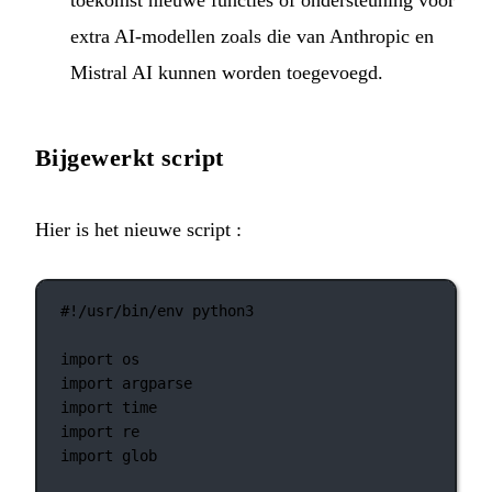
toekomst nieuwe functies of ondersteuning voor
extra AI-modellen zoals die van Anthropic en
Mistral AI kunnen worden toegevoegd.
Bijgewerkt script
Hier is het nieuwe script :
#!/usr/bin/env python3
import
 os
import
 argparse
import
 time
import
 re
import
 glob