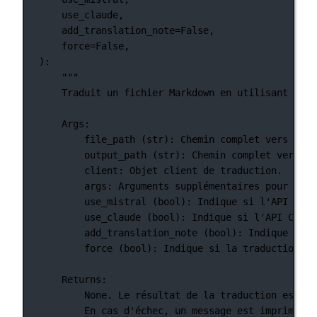
use_claude,
add_translation_note
=
False
,
force
=
False
,
):
"""
Traduit un fichier Markdown en utilisant les 
Args:
file_path (str): Chemin complet vers le f
output_path (str): Chemin complet vers le
client: Objet client de traduction.
args: Arguments supplémentaires pour la t
use_mistral (bool): Indique si l'API Mist
use_claude (bool): Indique si l'API Claud
add_translation_note (bool): Indique si u
force (bool): Indique si la traduction do
Returns:
None. Le résultat de la traduction est éc
En cas d'échec, un message est imprimé po