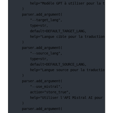
help
=
"Modèle GPT à utiliser pour la tradu
)
parser.add_argument(
"--target_lang"
,
type
=
str
,
default
=
DEFAULT_TARGET_LANG
,
help
=
"Langue cible pour la traduction"
,
)
parser.add_argument(
"--source_lang"
,
type
=
str
,
default
=
DEFAULT_SOURCE_LANG
,
help
=
"Langue source pour la traduction"
,
)
parser.add_argument(
"--use_mistral"
,
action
=
"store_true"
,
help
=
"Utiliser l'API Mistral AI pour la t
)
parser.add_argument(