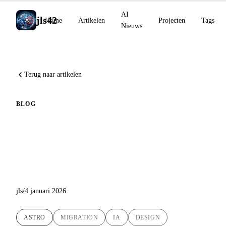
AI
jls42
Home
Artikelen
Projecten
Tags
Nieuws
Terug naar artikelen
BLOG
Nieuwe logo en migratie naar
Astro: jls42.org krijgt een
nieuwe look
jls
/
4 januari 2026
ASTRO
MIGRATION
IA
DESIGN