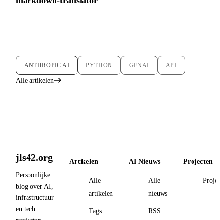
markdown-translator
ANTHROPIC AI
PYTHON
GENAI
API
Alle artikelen
jls42.org
Artikelen
AI Nieuws
Projecten
Persoonlijke
Alle
Alle
Proje
blog over AI,
artikelen
nieuws
infrastructuur
en tech
Tags
RSS