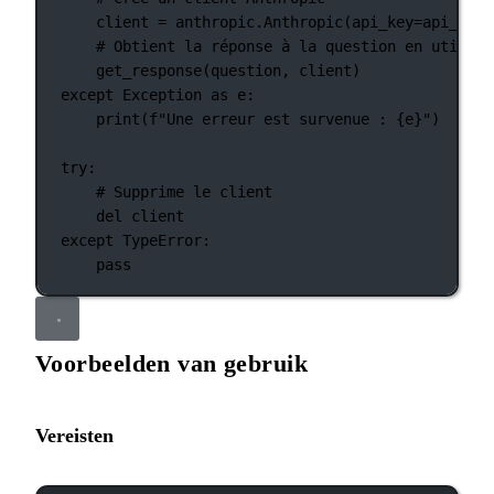
client 
=
 anthropic.Anthropic(
api_key
=
api_key)
# Obtient la réponse à la question en utilisa
get_response(question, client)
except
Exception
as
 e:
print
(
f
"Une erreur est survenue : 
{
e
}
"
)
try
:
# Supprime le client
del
 client
except
TypeError
:
pass
Voorbeelden van gebruik
Vereisten