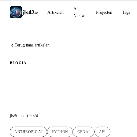
AI
jls42
Home
Artikelen
Projecten
Tags
Nieuws
Terug naar artikelen
BLOG
IA
Verkenning van de Claude-
API van Anthropic AI via een
Python POC-script
jls
/
5 maart 2024
ANTHROPIC AI
PYTHON
GENAI
API