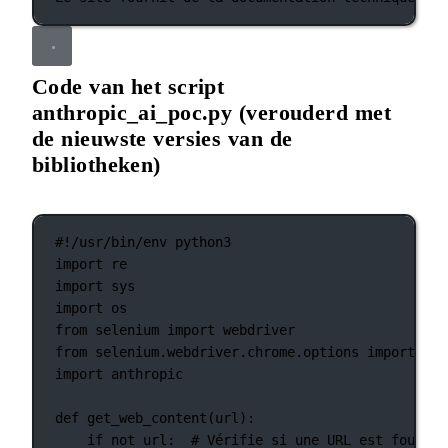
Code van het script
anthropic_ai_poc.py (verouderd met
de nieuwste versies van de
bibliotheken)
#!/usr/bin/env python3
import
 re
import
 sys
import
 os
from
 selenium 
import
 webdriver
from
 selenium.webdriver.chrome.options 
import
 Opt
import
 anthropic
def
get_web_content
(url):
if
not
 url:  
# Vérifie si une URL est fournie