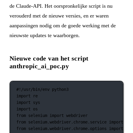
de Claude-API. Het oorspronkelijke script is nu
verouderd met de nieuwe versies, en er waren
aanpassingen nodig om de goede werking met de
nieuwste updates te waarborgen.
Nieuwe code van het script
anthropic_ai_poc.py
#!/usr/bin/env python3
import
 re
import
 sys
import
 os
from
 selenium 
import
 webdriver
from
 selenium.webdriver.chrome.service 
import
 Ser
from
 selenium.webdriver.chrome.options 
import
 Opt