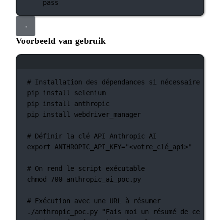
pass
Voorbeeld van gebruik
Terminalvenster
# Installation des dépendances si nécessaire :
pip
install
selenium
pip
install
anthropic
pip
install
webdriver_manager
# Définir la clé API Anthropic AI
export
 ANTHROPIC_API_KEY
=
"<votre_clé_api>"
# On rend le script exécutable
chmod
700
anthropic_ai_poc.py
# Exécution avec une URL à résumer
./anthropic_poc.py
"Fais moi un résumé de ce site