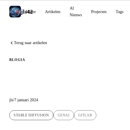
AI
jls42
Home
Artikelen
Projecten
Tags
Nieuws
Terug naar artikelen
BLOG
IA
Ontdekking van Stable
Diffusion
jls
/
7 januari 2024
STABLE DIFFUSION
GENAI
GITLAB