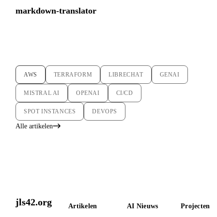
markdown-translator
AWS
TERRAFORM
LIBRECHAT
GENAI
MISTRAL AI
OPENAI
CI/CD
SPOT INSTANCES
DEVOPS
Alle artikelen
jls42.org
Artikelen
AI Nieuws
Projecten