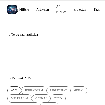
AI
jls42
Home
Artikelen
Projecten
Tags
Nieuws
Terug naar artikelen
Geautomatiseerde uitrol van
LibreChat op AWS EC2: een
innovatieve DevOps-oplossing
jls
/
15 maart 2025
AWS
TERRAFORM
LIBRECHAT
GENAI
MISTRAL AI
OPENAI
CI/CD