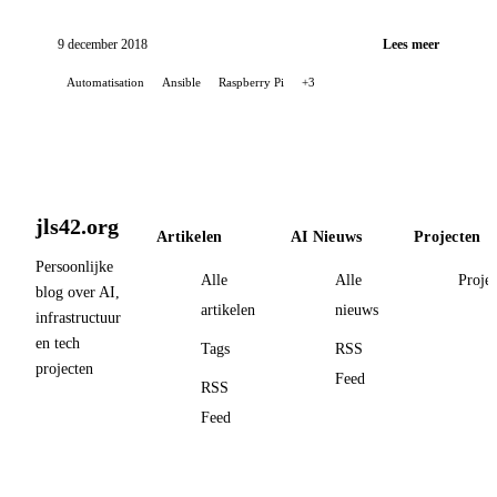
Ansible en een zelfgemaakte rol.
9 december 2018
Lees meer
Automatisation
Ansible
Raspberry Pi
+3
jls42.org
Artikelen
AI Nieuws
Projecten
Persoonlijke
Alle
Alle
Proje
blog over AI,
artikelen
nieuws
infrastructuur
en tech
Tags
RSS
projecten
Feed
RSS
Feed