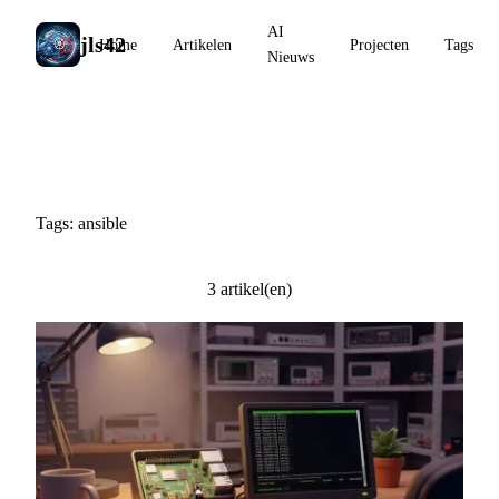
AI
jls42
Home
Artikelen
Projecten
Tags
Nieuws
#ansible
Tags: ansible
3 artikel(en)