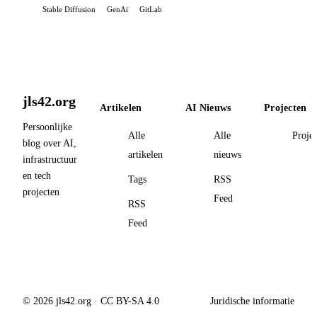
Stable Diffusion
GenAi
GitLab
jls42.org
Artikelen
AI Nieuws
Projecten
Persoonlijke
Alle
Alle
Proje
blog over AI,
artikelen
nieuws
infrastructuur
en tech
Tags
RSS
projecten
Feed
RSS
Feed
© 2026 jls42.org · CC BY-SA 4.0
Juridische informatie