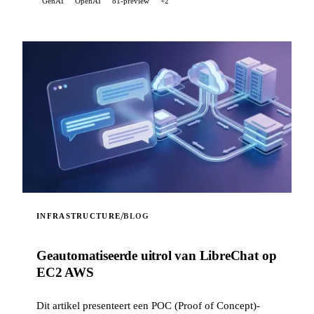
GenAI
OpenAI
o1-preview
+2
/
INFRASTRUCTURE
BLOG
Geautomatiseerde uitrol van LibreChat op
EC2 AWS
Dit artikel presenteert een POC (Proof of Concept)-