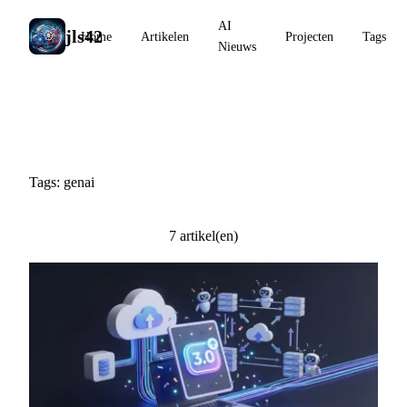
AI
jls42
Home
Artikelen
Projecten
Tags
Nieuws
#genai
Tags: genai
7 artikel(en)