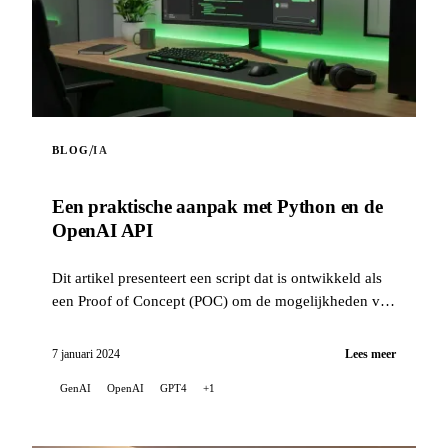
/
BLOG
IA
Een praktische aanpak met Python en de
OpenAI API
Dit artikel presenteert een script dat is ontwikkeld als
een Proof of Concept (POC) om de mogelijkheden van
de OpenAI API te onderzoeken en ermee vertrouwd te
raken.
7 januari 2024
Lees meer
GenAI
OpenAI
GPT4
+1