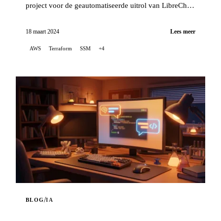
project voor de geautomatiseerde uitrol van LibreChat
op AWS EC2, waarbij Terraform wordt gebruikt om de
infrastructuur te orkestreren...
18 maart 2024
Lees meer
AWS
Terraform
SSM
+4
/
BLOG
IA