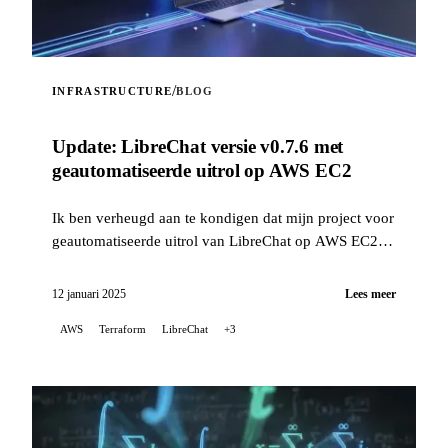
/
INFRASTRUCTURE
BLOG
Update: LibreChat versie v0.7.6 met
geautomatiseerde uitrol op AWS EC2
Ik ben verheugd aan te kondigen dat mijn project voor
geautomatiseerde uitrol van LibreChat op AWS EC2 is
bijgewerkt om problemen op te lossen die verband
houden met recente wijzigingen in de manier waarop
12 januari 2025
Lees meer
LibreChat wordt geïnstalleerd, en dat het nu versie
AWS
Terraform
LibreChat
+3
v0.7.6 ondersteunt.