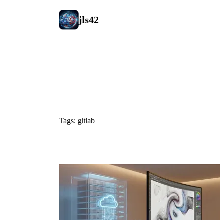
jls42
#gitlab
Tags: gitlab