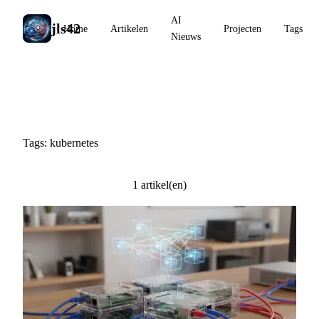
AI
jls42
Home
Artikelen
Projecten
Tags
Nieuws
#kubernetes
Tags: kubernetes
1 artikel(en)