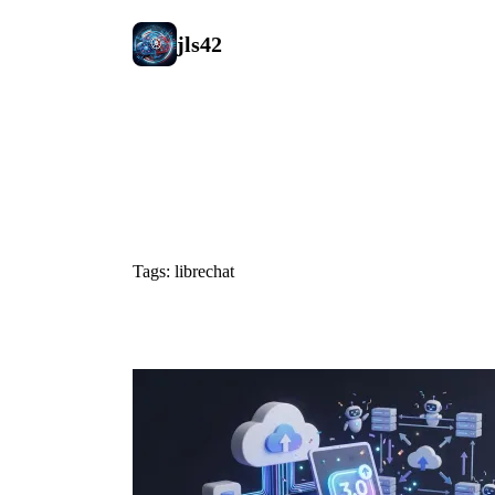
jls42
#librechat
Tags: librechat