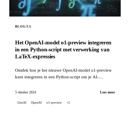
/
BLOG
IA
Het OpenAI-model o1-preview integreren
in een Python-script met verwerking van
LaTeX-expressies
Ontdek hoe je het nieuwe OpenAI-model o1-preview
kunt integreren in een Python-script om je AI-
projecten te verrijken. Dit script stelt je in staat...
5 oktober 2024
Lees meer
GenAI
OpenAI
o1-preview
+2