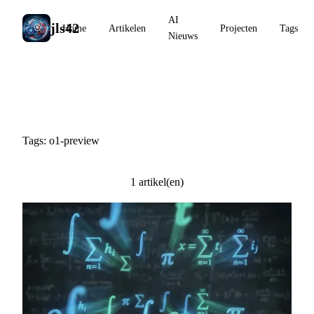
AI
jls42
Home
Artikelen
Projecten
Tags
Nieuws
#o1-preview
Tags: o1-preview
1 artikel(en)