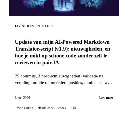
/
IA
INFRASTRUCTURE
Update van mijn AI-Powered Markdown
Translator-script (v1.9): nieuwigheden, en
hoe je mikt op schone code zonder zelf te
reviewen in pair-IA
75 commits, 3 productnieuwigheden (validatie na
vertaling, notitie op meerdere posities, modus --news)
en een industriële kwaliteitsstack (14 hooks, 229 tests,
door AI ondersteunde PR-review) om schone code na
8 mei 2026
Lees meer
te streven wanneer een project 100 % ontwikkeld is in
vibe-coding
claude-code
codex
+15
pair-IA.