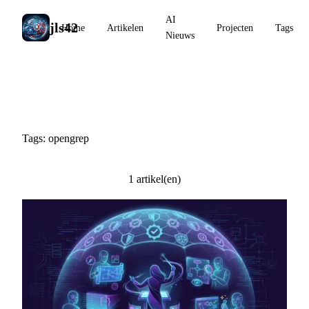
AI
jls42
Home
Artikelen
Projecten
Tags
Nieuws
#opengrep
Tags: opengrep
1 artikel(en)