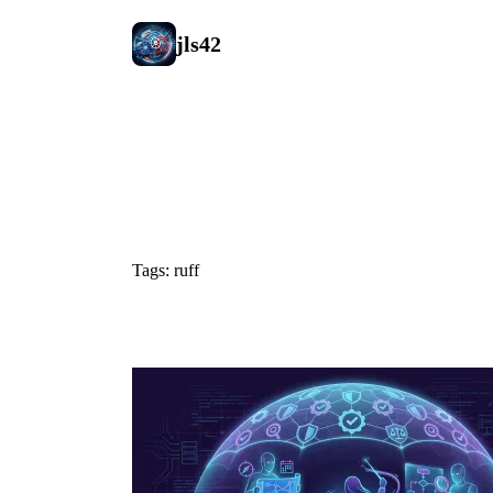
jls42
#ruff
Tags: ruff