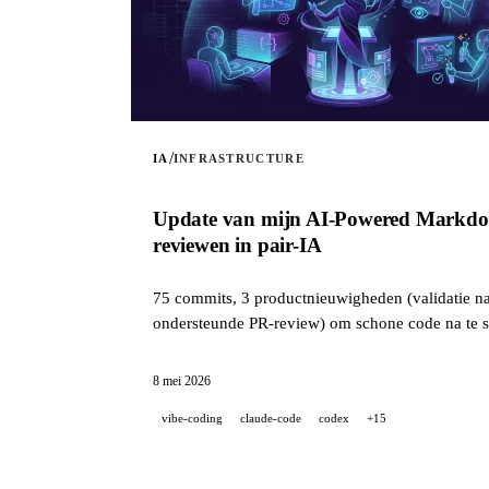
/
IA
INFRASTRUCTURE
Update van mijn AI-Powered Markdown 
reviewen in pair-IA
75 commits, 3 productnieuwigheden (validatie na v
ondersteunde PR-review) om schone code na te st
8 mei 2026
vibe-coding
claude-code
codex
+15