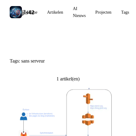
AI
jls42
Home
Artikelen
Projecten
Tags
Nieuws
#sans serveur
Tags: sans serveur
1 artikel(en)