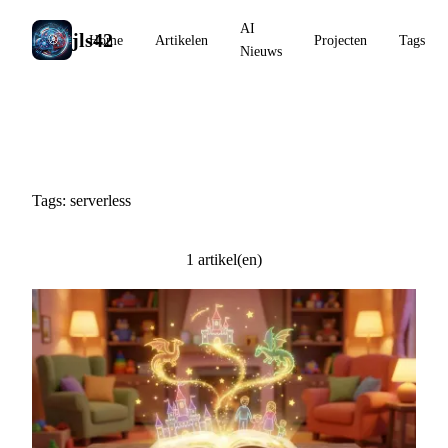
AI
jls42
Home
Artikelen
Projecten
Tags
Nieuws
#serverless
Tags: serverless
1 artikel(en)