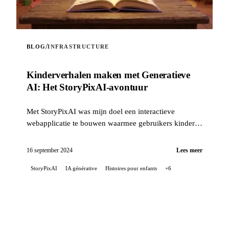
/
BLOG
INFRASTRUCTURE
Kinderverhalen maken met Generatieve
AI: Het StoryPixAI-avontuur
Met StoryPixAI was mijn doel een interactieve
webapplicatie te bouwen waarmee gebruikers kinder-
verhalen kunnen genereren, verrijkt met afbeeldingen
die door generatieve AI-modellen zijn gemaakt...
16 september 2024
Lees meer
StoryPixAI
IA générative
Histoires pour enfants
+6