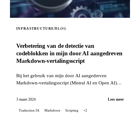
/
INFRASTRUCTURE
BLOG
Verbetering van de detectie van
codeblokken in mijn door AI aangedreven
Markdown-vertalingsscript
Bij het gebruik van mijn door AI aangedreven
Markdown-vertalingsscript (Mistral AI en Open AI)
voor de README van mijn Stable Diffusion-project
op GitLab, kwam ik ...
3 maart 2024
Lees meer
Traduction IA
Markdown
Scripting
+2