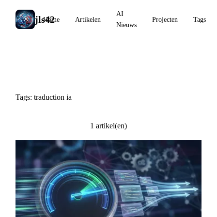
AI
jls42
Home
Artikelen
Projecten
Tags
Nieuws
#traduction ia
Tags: traduction ia
1 artikel(en)