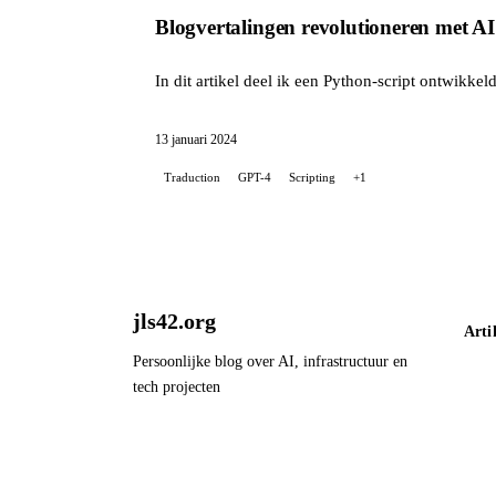
Blogvertalingen revolutioneren met AI
In dit artikel deel ik een Python-script ontwikke
13 januari 2024
Traduction
GPT-4
Scripting
+1
jls42.org
Arti
Persoonlijke blog over AI, infrastructuur en
tech projecten