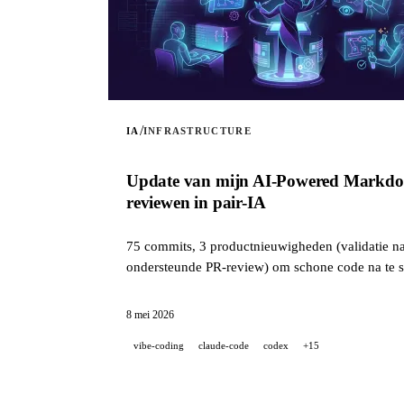
/
IA
INFRASTRUCTURE
Update van mijn AI-Powered Markdown 
reviewen in pair-IA
75 commits, 3 productnieuwigheden (validatie na v
ondersteunde PR-review) om schone code na te st
8 mei 2026
vibe-coding
claude-code
codex
+15