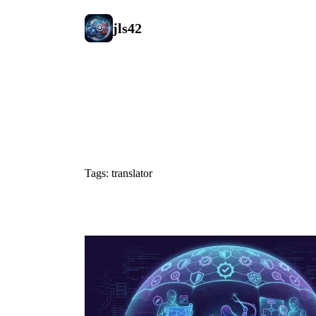
jls42
#translator
Tags: translator