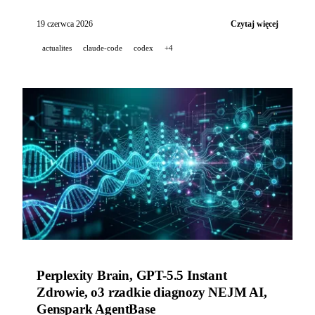
Shazeer (współautor Transformera) dołącza do
OpenAI, Codex Record & Replay automatyzuje
19 czerwca 2026
Czytaj więcej
workflowy na podstawie demonstracji, a Midjourney
actualites
claude-code
codex
+4
Medical ujawnia skaner ultrasonograficzny.
Perplexity Brain, GPT-5.5 Instant
Zdrowie, o3 rzadkie diagnozy NEJM AI,
Genspark AgentBase