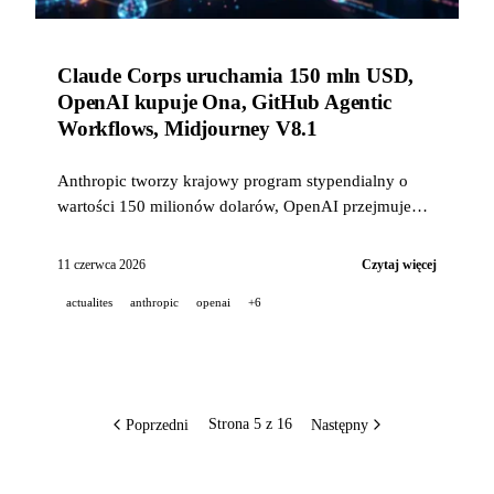
Claude Corps uruchamia 150 mln USD,
OpenAI kupuje Ona, GitHub Agentic
Workflows, Midjourney V8.1
Anthropic tworzy krajowy program stypendialny o
wartości 150 milionów dolarów, OpenAI przejmuje
Ona, aby zapewnić trwałe środowiska wykonawcze
dla agentów Codex, GitHub udostępnia Agentic
11 czerwca 2026
Czytaj więcej
Workflows w public preview, Midjourney V8.1 staje
actualites
anthropic
openai
+6
się modelem domyślnym.
Poprzedni
Następny
Strona 5 z 16