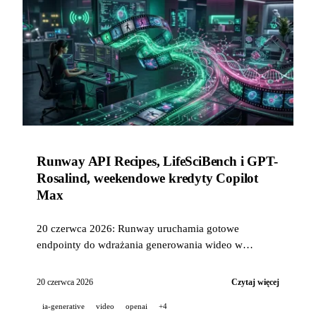
Runway API Recipes, LifeSciBench i GPT-
Rosalind, weekendowe kredyty Copilot
Max
20 czerwca 2026: Runway uruchamia gotowe
endpointy do wdrażania generowania wideo w
produkcji jednym wywołaniem API, OpenAI publikuje
LifeSciBench (750 zadań na poziomie PhD) i
20 czerwca 2026
Czytaj więcej
przedstawia GPT-Rosalind z 36,1% pass rate, a Copilot
ia-generative
video
openai
+4
Max rozdaje w ten weekend 200 USD kredytów.