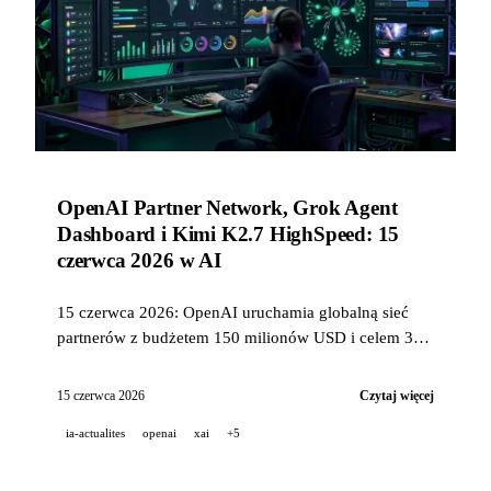
OpenAI Partner Network, Grok Agent
Dashboard i Kimi K2.7 HighSpeed: 15
czerwca 2026 w AI
15 czerwca 2026: OpenAI uruchamia globalną sieć
partnerów z budżetem 150 milionów USD i celem 300
000 konsultantów, xAI wdraża pulpit wieloagentowy i
integruje Grok w Warp, Kimi przyspiesza swój model
15 czerwca 2026
Czytaj więcej
open-source nawet 6x, Pika prezentuje Director's
ia-actualites
openai
xai
+5
Suite, a ElevenLabs otwiera Music v2 przez API.