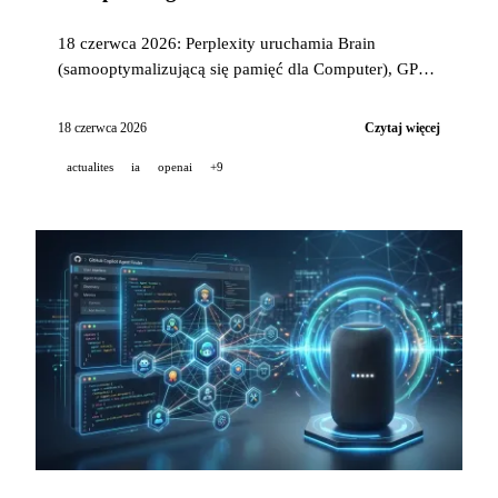
18 czerwca 2026: Perplexity uruchamia Brain
(samooptymalizującą się pamięć dla Computer), GPT-
5.5 Instant osiąga poziom frontier w zdrowiu dla
użytkowników darmowych, o3 pomaga w 18
18 czerwca 2026
Czytaj więcej
diagnozach pediatrycznych w NEJM AI, a Genspark
actualites
ia
openai
+9
uruchamia AgentBase w preview.