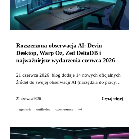
Rozszerzona obserwacja AI: Devin
Desktop, Warp Oz, Zed DeltaDB i
najważniejsze wydarzenia czerwca 2026
21 czerwca 2026: blog dodaje 14 nowych oficjalnych
źródeł do swojej obserwacji AI (narzędzia do pracy
agentowej, laby open-weight, awatary). Przegląd
czerwca: Devin Desktop zastępuje Windsurf, Warp
21 czerwca 2026
Czytaj więcej
uruchamia Oz, Cursor dołącza do SpaceX, Zed
agents-ia
outils-dev
open-source
+4
ujawnia DeltaDB, a Replit wzmacnia bezpieczeństwo.