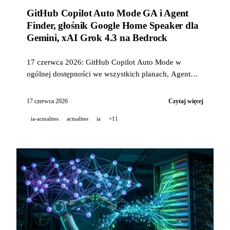
GitHub Copilot Auto Mode GA i Agent
Finder, głośnik Google Home Speaker dla
Gemini, xAI Grok 4.3 na Bedrock
17 czerwca 2026: GitHub Copilot Auto Mode w
ogólnej dostępności we wszystkich planach, Agent
Finder z otwartą specyfikacją ARD, Google Home
Speaker Gemini za 99,99 USD, Grok 4.3 na Amazon
17 czerwca 2026
Czytaj więcej
Bedrock oraz chemik AI GPT-5.4.
ia-actualites
actualites
ia
+11