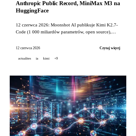
Anthropic Public Record, MiniMax M3 na
HuggingFace
12 czerwca 2026: Moonshot AI publikuje Kimi K2.7-
Code (1 000 miliardów parametrów, open source),
Anthropic ujawnia swoje duże ogólnokrajowe badanie
nastrojów Amerykanów wobec AI, TCS wdraża
12 czerwca 2026
Czytaj więcej
Claude dla 50 000 pracowników, a MiniMax M3
actualites
ia
kimi
+9
udostępnia swoje wagi z darmowym endpointem GPU
NVIDIA.