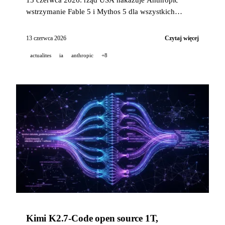
wstrzymanie Fable 5 i Mythos 5 dla wszystkich
użytkowników na mocy dyrektywy kontroli eksportu,
NVIDIA Blackwell pokazuje 20x więcej agentów na
13 czerwca 2026
Czytaj więcej
megawat w AgentPerf, a GitHub rozszerza aplikację
actualites
ia
anthropic
+8
Copilot na wszystkie płatne plany.
Kimi K2.7-Code open source 1T,