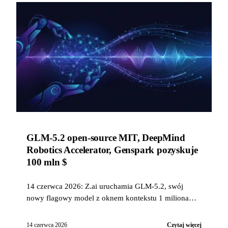
GLM-5.2 open-source MIT, DeepMind
Robotics Accelerator, Genspark pozyskuje
100 mln $
14 czerwca 2026: Z.ai uruchamia GLM-5.2, swój
nowy flagowy model z oknem kontekstu 1 miliona
tokenów i planowanym open-source na licencji MIT,
DeepMind wybiera 15 startupów do swojego
14 czerwca 2026
Czytaj więcej