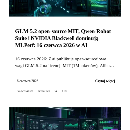
GLM-5.2 open-source MIT, Qwen-Robot
Suite i NVIDIA Blackwell dominują
MLPerf: 16 czerwca 2026 w AI
16 czerwca 2026: Z.ai publikuje open-source’owe
wagi GLM-5.2 na licencji MIT (1M tokenów), Alibaba
uruchamia Qwen-Robot Suite (3 modele robotyczne),
NVIDIA Blackwell wygrywa wszystkie benchmarki
16 czerwca 2026
Czytaj więcej
MLPerf Training 6.0, a GitHub Code Quality
ia-actualites
actualites
ia
+14
przechodzi do płatnej GA 20 lipca.