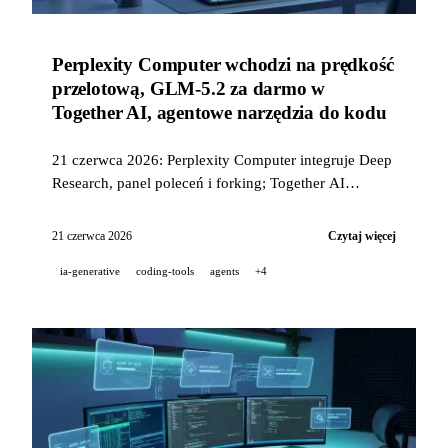
Perplexity Computer wchodzi na prędkość
przelotową, GLM-5.2 za darmo w
Together AI, agentowe narzędzia do kodu
21 czerwca 2026: Perplexity Computer integruje Deep
Research, panel poleceń i forking; Together AI
udostępnia GLM-5.2 bezpłatnie i staje się najszybszym
serwerem na OpenRouter; Amp przyspiesza swojego
21 czerwca 2026
Czytaj więcej
Librariana (3× szybciej, 43% taniej) i uruchamia
ia-generative
coding-tools
agents
+4
Custom Agents; v0 wprowadza tryb Annotations oraz
płatności Apple/Google Pay.