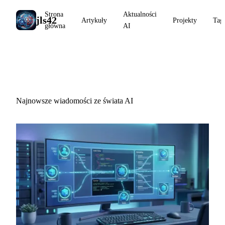
Strona
Aktualności
jls42
Artykuły
Projekty
Tag
główna
AI
Aktualności AI
Najnowsze wiadomości ze świata AI