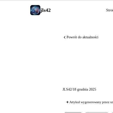
jls42
Stro
Powrót do aktualności
Claude i
Vend: tyd
JLS42
/
18 grudnia 2025
Artykuł wygenerowany przez sz