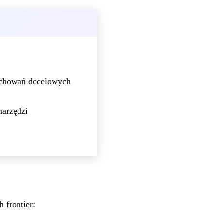
achowań docelowych
arzędzi
 frontier: