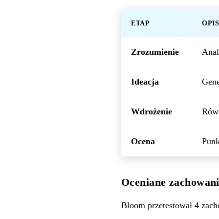
ETAP
OPI
Zrozumienie
Anal
Ideacja
Gene
Wdrożenie
Równ
Ocena
Punk
Oceniane zachowan
Bloom przetestował 4 zach