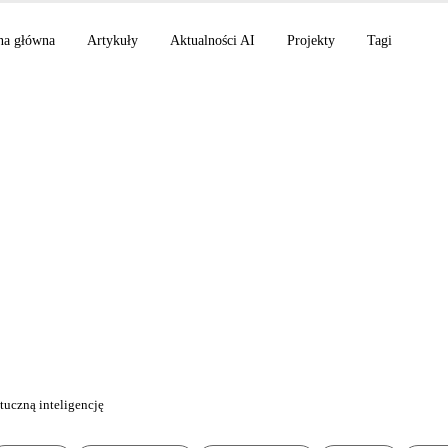
na główna
Artykuły
Aktualności AI
Projekty
Tagi
n Chrome GA, Bloom i
zień bogaty w ogłosz
tuczną inteligencję