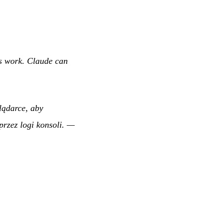
ts work. Claude can
lądarce, aby
rzez logi konsoli.
—