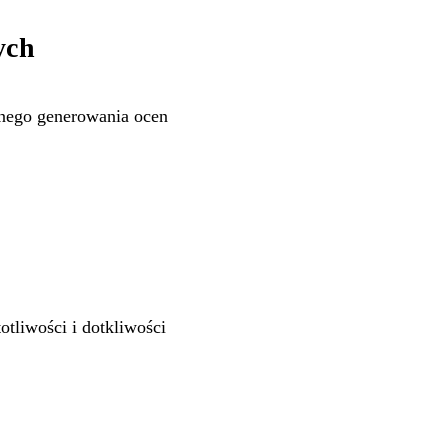
ych
nego generowania ocen
tliwości i dotkliwości