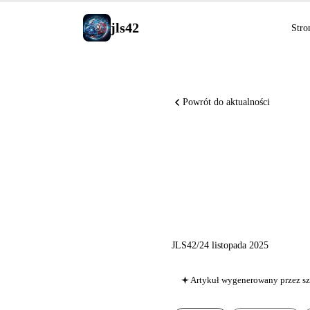
jls42
Stro
Powrót do aktualności
Claude O
zaawanso
JLS42
/
24 listopada 2025
Artykuł wygenerowany przez sz