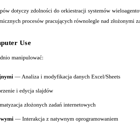
ępów dotyczy zdolności do orkiestracji systemów wieloagen
micznych procesów pracujących równolegle nad złożonymi z
puter Use
ednio manipulować:
jnymi
— Analiza i modyfikacja danych Excel/Sheets
enie i edycja slajdów
atyzacja złożonych zadań internetowych
owymi
— Interakcja z natywnym oprogramowaniem