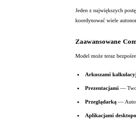
Jeden z największych post
koordynować wiele autono
Zaawansowane Com
Model może teraz bezpośr
Arkuszami kalkulacy
Prezentacjami
— Tworz
Przeglądarką
— Autom
Aplikacjami desktop