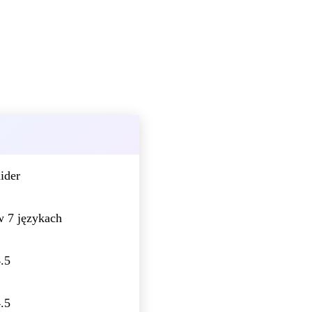
ider
w 7 językach
.5
.5