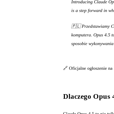
Introducing Claude Opu
is a step forward in w
🇵🇱
Przedstawiamy Cl
komputera. Opus 4.5 to
sposobie wykonywania 
🔗
Oficjalne ogłoszenie na
Dlaczego Opus 4
Claude Opus 4.5 to nie tyl