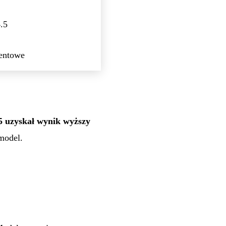
.5
entowe
5 uzyskał wynik wyższy
 model.