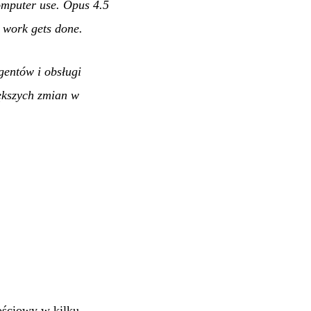
omputer use. Opus 4.5
w work gets done.
gentów i obsługi
ększych zmian w
kościowy w kilku