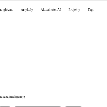
na główna
Artykuły
Aktualności AI
Projekty
Tagi
pus 4.5: Najbardziej
wany model AI na świ
tuczną inteligencję