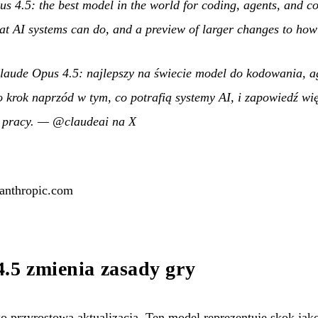
s 4.5: the best model in the world for coding, agents, and c
hat AI systems can do, and a preview of larger changes to ho
aude Opus 4.5: najlepszy na świecie model do kodowania, a
 krok naprzód w tym, co potrafią systemy AI, i zapowiedź wi
pracy.
—
@claudeai na X
 anthropic.com
.5 zmienia zasady gry
ko przyrostowa aktualizacja. Ten model reprezentuje skok ja