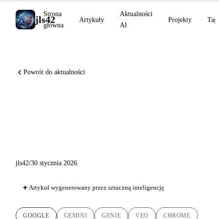
Strona
Aktualności
jls42
Artykuły
Projekty
Tag
główna
AI
Powrót do aktualności
Gemini Drops: Project Genie,
Auto Browse, Veo 3.1 i 8
głównych ogłoszeń Google
jls42
/
30 stycznia 2026
Artykuł wygenerowany przez sztuczną inteligencję
GOOGLE
GEMINI
GENIE
VEO
CHROME