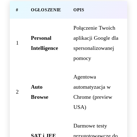
#
OGŁOSZENIE
OPIS
Połączenie Twoich
Personal
aplikacji Google dla
1
Intelligence
spersonalizowanej
pomocy
Agentowa
Auto
automatyzacja w
2
Browse
Chrome (preview
USA)
Darmowe testy
SAT i JEE
przygotowawcze do