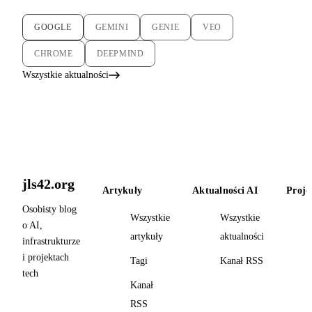
GOOGLE
GEMINI
GENIE
VEO
CHROME
DEEPMIND
Wszystkie aktualności
jls42.org
Artykuły
Aktualności AI
Proje
Osobisty blog
Wszystkie
Wszystkie
o AI,
artykuły
aktualności
infrastrukturze
i projektach
Tagi
Kanał RSS
tech
Kanał
RSS