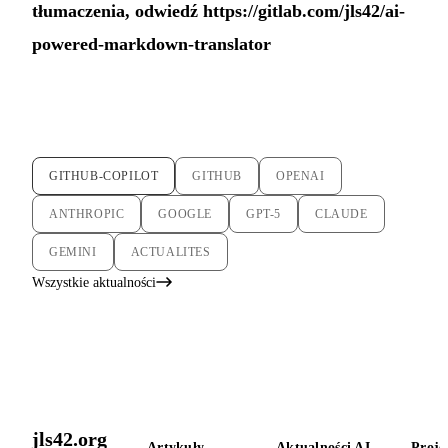
tłumaczenia, odwiedź
https://gitlab.com/jls42/ai-
powered-markdown-translator
GITHUB-COPILOT
GITHUB
OPENAI
ANTHROPIC
GOOGLE
GPT-5
CLAUDE
GEMINI
ACTUALITES
Wszystkie aktualności
jls42.org
Artykuły
Aktualności AI
Proje