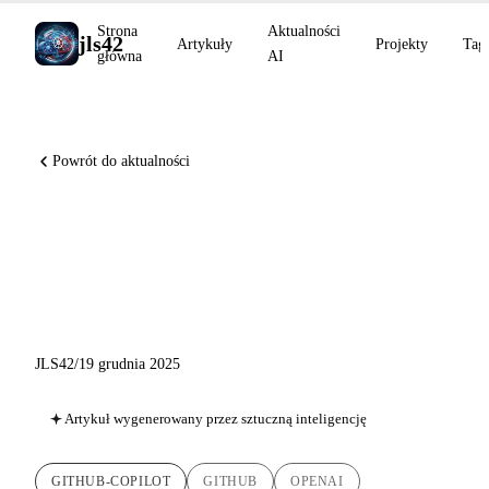
Strona
Aktualności
jls42
Artykuły
Projekty
Tag
główna
AI
Powrót do aktualności
GitHub Copilot grudzień
2025: GPT-5, Claude Opus 4.5
i Gemini 3 w natarciu
JLS42
/
19 grudnia 2025
Artykuł wygenerowany przez sztuczną inteligencję
GITHUB-COPILOT
GITHUB
OPENAI