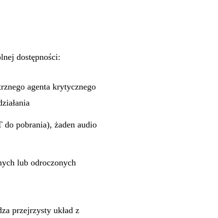
lnej dostępności:
trznego agenta krytycznego
działania
T do pobrania), żaden audio
nych lub odroczonych
za przejrzysty układ z