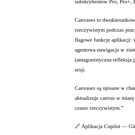
subskrybentów Pro, Pro+, 
Canvases to dwukierunkowe 
rzeczywistym podczas pracy
flagowe funkcje aplikacji: 
agentowa nawigacja w zinte
(antagonistyczna refleksja
sesji.
Canvases są opisane w cha
aktualizuje canvas w miar
czasie rzeczywistym.”
🔗
Aplikacja Copilot — G