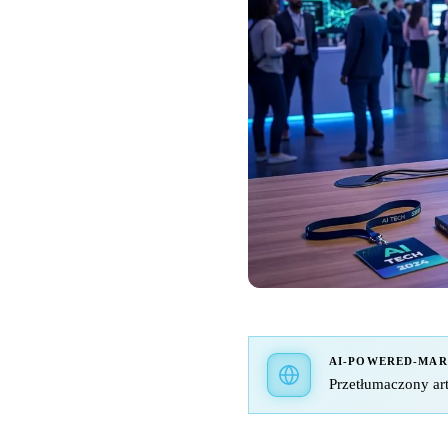
AI-POWERED-MA
Przetłumaczony art