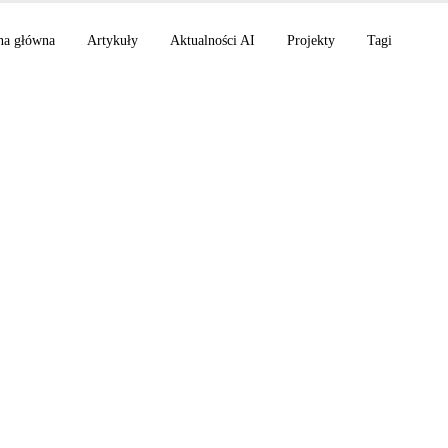
na główna
Artykuły
Aktualności AI
Projekty
Tagi
t Build 2026 napędza
i NVIDIA, OpenAI Co
h ról, Anthropic uru
ecurity