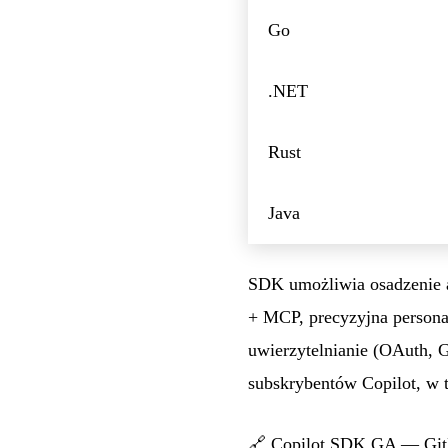
Go
.NET
Rust
Java
SDK umożliwia osadzenie a
+ MCP, precyzyjna persona
uwierzytelnianie (OAuth, 
subskrybentów Copilot, w 
🔗
Copilot SDK GA — Git