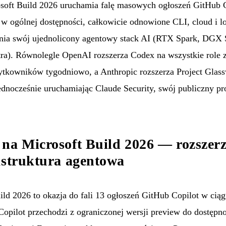
soft Build 2026 uruchamia falę masowych ogłoszeń GitHub 
 w ogólnej dostępności, całkowicie odnowione CLI, cloud i 
ia swój ujednolicony agentowy stack AI (RTX Spark, DGX S
tra). Równolegle OpenAI rozszerza Codex na wszystkie rol
tkowników tygodniowo, a Anthropic rozszerza Project Glas
jednocześnie uruchamiając Claude Security, swój publiczny p
na Microsoft Build 2026 — rozszerz
astruktura agentowa
ld 2026 to okazja do fali 13 ogłoszeń GitHub Copilot w cią
Copilot przechodzi z ograniczonej wersji preview do dostępno