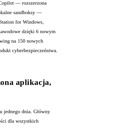
Copilot — rozszerzona
lokalne sandboksy —
tation for Windows,
e zawodowe dzięki 6 nowym
swing na 150 nowych
rodukt cyberbezpieczeństwa.
ona aplikacja,
gu jednego dnia. Główny
ści dla wszystkich