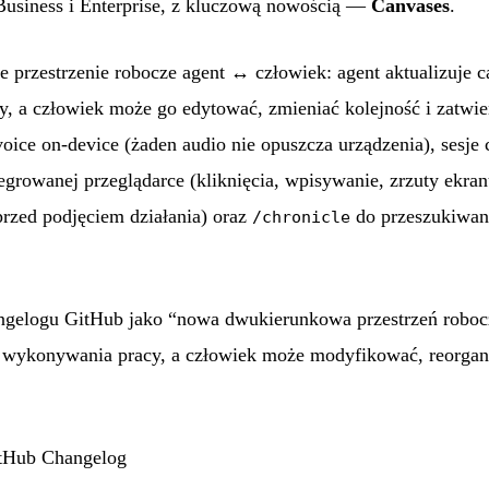
Business i Enterprise, z kluczową nowością —
Canvases
.
przestrzenie robocze agent ↔ człowiek: agent aktualizuje c
, a człowiek może go edytować, zmieniać kolejność i zatwie
voice on-device (żaden audio nie opuszcza urządzenia), sesje 
growanej przeglądarce (kliknięcia, wpisywanie, zrzuty ekran
 przed podjęciem działania) oraz
do przeszukiwan
/chronicle
ngelogu GitHub jako “nowa dwukierunkowa przestrzeń robocz
ę wykonywania pracy, a człowiek może modyfikować, reorgan
itHub Changelog