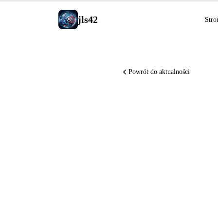
jls42
Stro
Powrót do aktualności
Microsof
Copilot 
wszystkic
Claude S