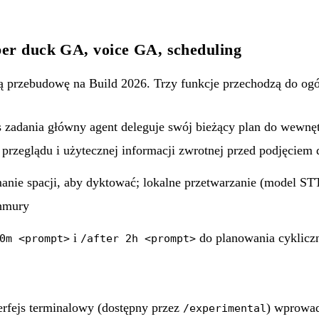
er duck GA, voice GA, scheduling
ą przebudowę na Build 2026. Trzy funkcje przechodzą do ogó
s zadania główny agent deleguje swój bieżący plan do wewnę
przeglądu i użytecznej informacji zwrotnej przed podjęciem 
manie spacji, aby dyktować; lokalne przetwarzanie (model ST
chmury
i
do planowania cyklicz
0m <prompt>
/after 2h <prompt>
rfejs terminalowy (dostępny przez
) wprowad
/experimental