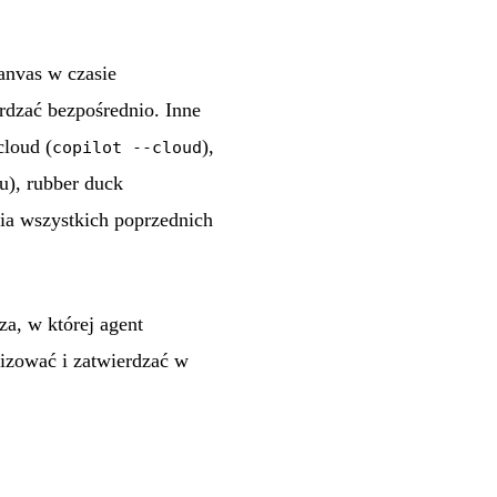
anvas w czasie
rdzać bezpośrednio. Inne
cloud (
),
copilot --cloud
u), rubber duck
ia wszystkich poprzednich
a, w której agent
izować i zatwierdzać w