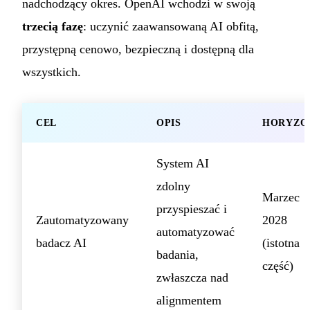
nadchodzący okres. OpenAI wchodzi w swoją
trzecią fazę
: uczynić zaawansowaną AI obfitą,
przystępną cenowo, bezpieczną i dostępną dla
wszystkich.
CEL
OPIS
HORYZO
System AI
zdolny
Marzec
przyspieszać i
Zautomatyzowany
2028
automatyzować
badacz AI
(istotna
badania,
część)
zwłaszcza nad
alignmentem