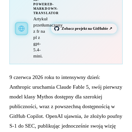
POWERED-
MARKDOWN-
TRANSLATOR
Artykuł
przetłumaczony
Zobacz projekt na GitHubie ↗
z fr na
pl z
gpt-
5.4-
mini.
9 czerwca 2026 roku to intensywny dzień:
Anthropic uruchamia Claude Fable 5, swój pierwszy
model klasy Mythos dostępny dla szerokiej
publiczności, wraz z powszechną dostępnością w
GitHub Copilot. OpenAI ujawnia, że złożyło poufny
S-1 do SEC, publikując jednocześnie swoją wizję