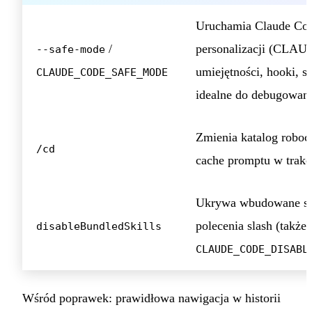
Uruchamia Claude Cod
/
personalizacji (CLAU
--safe-mode
umiejętności, hooki,
CLAUDE_CODE_SAFE_MODE
idealne do debugowan
Zmienia katalog robocz
/cd
cache promptu w trakci
Ukrywa wbudowane ski
polecenia slash (także 
disableBundledSkills
CLAUDE_CODE_DISABL
Wśród poprawek: prawidłowa nawigacja w historii