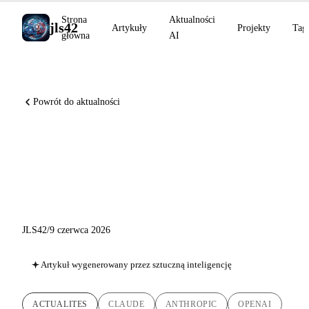
Strona
Aktualności
jls42
Artykuły
Projekty
Tag
główna
AI
Powrót do aktualności
Claude Fable 5 i Mythos 5,
OpenAI składa swój S-1,
Gemini 3.5 Live Translate
JLS42
/
9 czerwca 2026
Artykuł wygenerowany przez sztuczną inteligencję
ACTUALITES
CLAUDE
ANTHROPIC
OPENAI