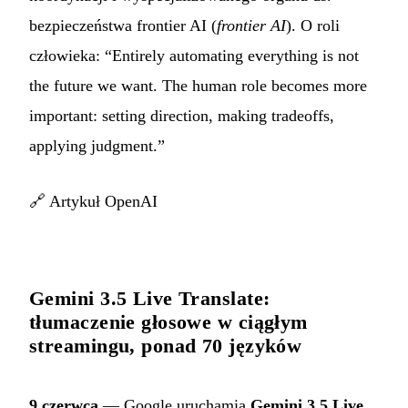
bezpieczeństwa frontier AI (
frontier AI
). O roli
człowieka: “Entirely automating everything is not
the future we want. The human role becomes more
important: setting direction, making tradeoffs,
applying judgment.”
🔗
Artykuł OpenAI
Gemini 3.5 Live Translate:
tłumaczenie głosowe w ciągłym
streamingu, ponad 70 języków
9 czerwca
— Google uruchamia
Gemini 3.5 Live