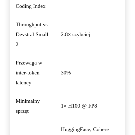
Coding Index
Throughput vs
Devstral Small
2.8× szybciej
2
Przewaga w
inter-token
30%
latency
Minimalny
1× H100 @ FP8
sprzęt
HuggingFace, Cohere