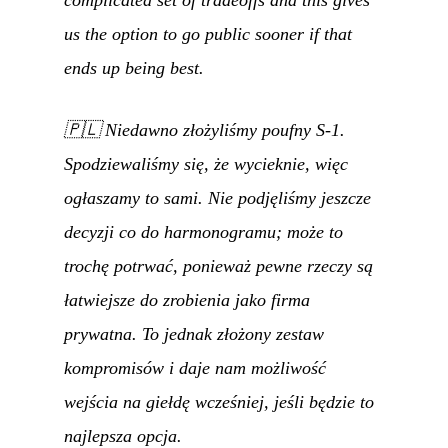
complicated set of tradeoffs and this gives
us the option to go public sooner if that
ends up being best.
🇵🇱
Niedawno złożyliśmy poufny S-1.
Spodziewaliśmy się, że wycieknie, więc
ogłaszamy to sami. Nie podjęliśmy jeszcze
decyzji co do harmonogramu; może to
trochę potrwać, ponieważ pewne rzeczy są
łatwiejsze do zrobienia jako firma
prywatna. To jednak złożony zestaw
kompromisów i daje nam możliwość
wejścia na giełdę wcześniej, jeśli będzie to
najlepsza opcja.