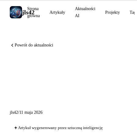
Strona
Aktualności
jls42
Artykuły
Projekty
Tag
główna
AI
Powrót do aktualności
OpenAI DeployCo startuje z 4
miliardami, Claude Platform
na AWS dostępna, Grok Voice
Think Fast 1.0
jls42
/
11 maja 2026
Artykuł wygenerowany przez sztuczną inteligencję