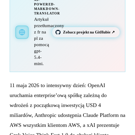
POWERED-
MARKDOWN-
TRANSLATOR
Artykuł
przetłumaczony
z fr na
Zobacz projekt na GitHubie ↗
pl za
pomocą
gpt-
5.4-
mini.
11 maja 2026 to intensywny dzień: OpenAI
uruchamia enterprise’ową spółkę zależną do
wdrożeń z początkową inwestycją USD 4
miliardów, Anthropic udostępnia Claude Platform na
AWS wszystkim klientom AWS, a xAI prezentuje