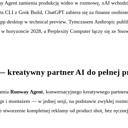
ay Agent zamienia produkcję wideo w rozmowę, xAI wchodz
s CLI z Grok Build, ChatGPT zabiera się za finanse osobiste
App desktop w technical preview. Tymczasem Anthropic publi
 horyzoncie 2028, a Perplexity Computer łączy się ze Snowf
 kreatywny partner AI do pełnej p
amia
Runway Agent
, konwersacyjnego kreatywnego partnera
gn i montażem — w jednej sesji, na podstawie zwykłej roz
 stworzenie kompletnej reklamy od product shot, bez ręcznej