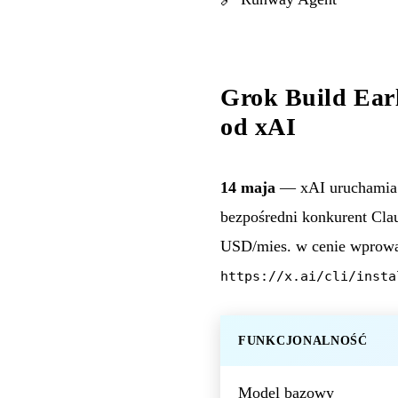
Grok Build Ear
od xAI
14 maja
— xAI uruchami
bezpośredni konkurent Cla
USD/mies. w cenie wprowad
https://x.ai/cli/insta
FUNKCJONALNOŚĆ
Model bazowy