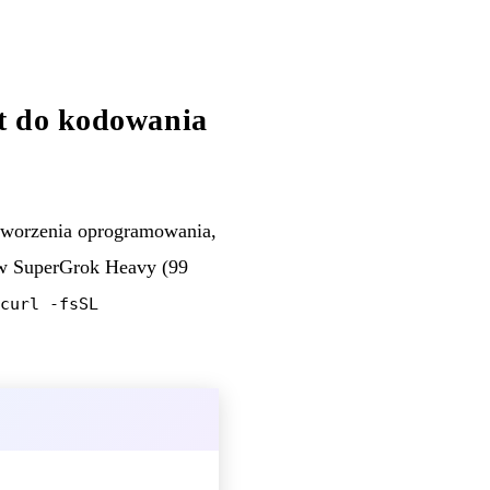
nt do kodowania
 tworzenia oprogramowania,
ów SuperGrok Heavy (99
curl -fsSL