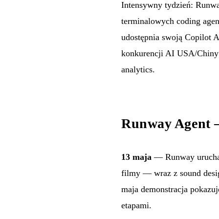
Intensywny tydzień: Runw
terminalowych coding agent
udostępnia swoją Copilot 
konkurencji AI USA/Chiny w
analytics.
Runway Agent —
13 maja
— Runway uruch
filmy — wraz z sound desi
maja demonstracja pokazuje
etapami.