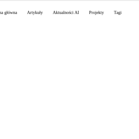
na główna
Artykuły
Aktualności AI
Projekty
Tagi
gent, Grok Build CL
Finanse osobiste, Co
 scenariusze 2028 w
cji AI