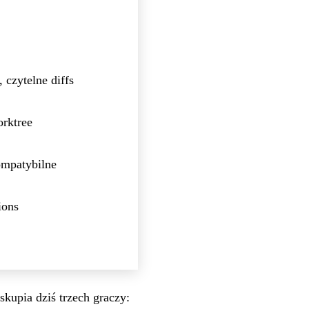
czytelne diffs
orktree
ompatybilne
ions
kupia dziś trzech graczy: