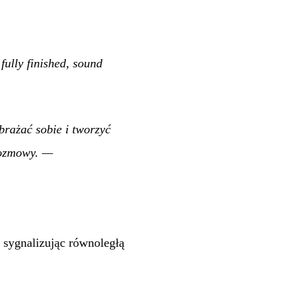
fully finished, sound
rażać sobie i tworzyć
rozmowy.
—
, sygnalizując równoległą