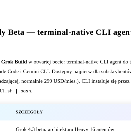
ly Beta — terminal-native CLI age
a
Grok Build
w otwartej becie: terminal-native CLI agent do
ude Code i Gemini CLI. Dostępny najpierw dla subskrybent
zającej, normalnie 299 USD/mies.), CLI instaluje się przez
.
ll.sh | bash
SZCZEGÓŁY
Grok 4.3 beta, architektura Heavy 16 agentów