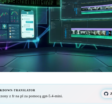
RKDOWN-TRANSLATOR
Z
zony z fr na pl za pomocą gpt-5.4-mini.