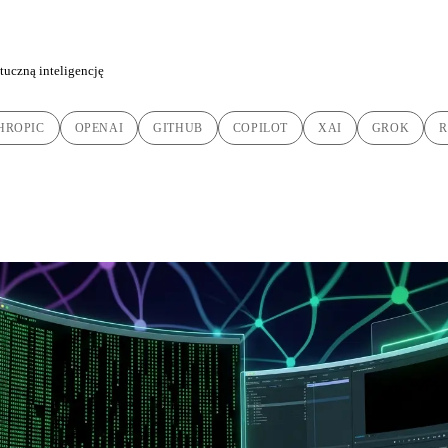
tuczną inteligencję
HROPIC
OPENAI
GITHUB
COPILOT
XAI
GROK