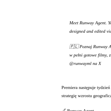
Meet Runway Agent. You
designed and edited vid
🇵🇱
Poznaj Runway Ag
w pełni gotowe filmy, 
@runwayml na X
Premiera następuje tydzień 
strategię wzrostu geografi
🔗
Runway Agent