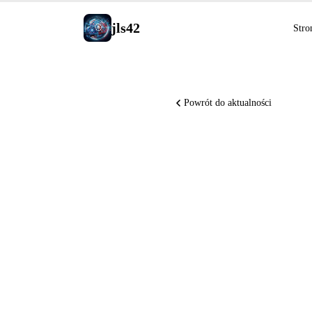
jls42
Stro
Powrót do aktualności
Runway A
ChatGPT 
Desktop i
konkuren