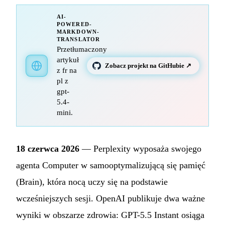
AI-
POWERED-
MARKDOWN-
TRANSLATOR
Przetłumaczony
artykuł
Zobacz projekt na GitHubie ↗
z fr na
pl z
gpt-
5.4-
mini.
18 czerwca 2026
— Perplexity wyposaża swojego
agenta Computer w samooptymalizującą się pamięć
(Brain), która nocą uczy się na podstawie
wcześniejszych sesji. OpenAI publikuje dwa ważne
wyniki w obszarze zdrowia: GPT-5.5 Instant osiąga