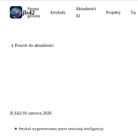
Strona
Aktualności
jls42
Artykuły
Projekty
Tag
główna
AI
Powrót do aktualności
Perplexity Brain, GPT-5.5
Instant Zdrowie, o3 rzadkie
diagnozy NEJM AI, Genspark
AgentBase
JLS42
/
18 czerwca 2026
Artykuł wygenerowany przez sztuczną inteligencję