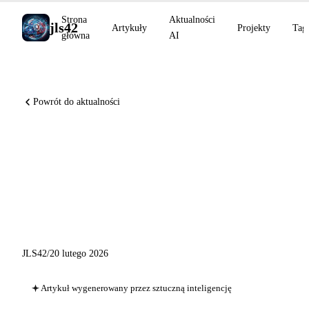
Strona
Aktualności
jls42
Artykuły
Projekty
Tag
główna
AI
Powrót do aktualności
Claude Code Security
wykrywa ponad 500 luk,
Runway integruje Kling 3.0 i
Sora 2 Pro
JLS42
/
20 lutego 2026
Artykuł wygenerowany przez sztuczną inteligencję