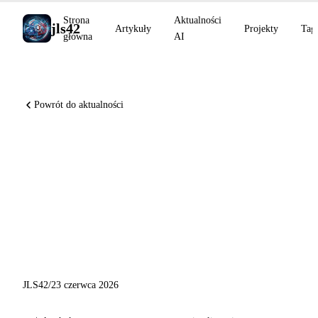
Strona
Aktualności
jls42
Artykuły
Projekty
Tag
główna
AI
Powrót do aktualności
Claude Tag dołącza do Slacka,
Mistral OCR 4 dominuje
OlmOCRBench, Runway
integruje Seedance 4K i Kling
3.0
JLS42
/
23 czerwca 2026