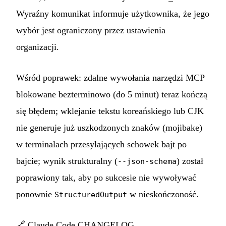
Wyraźny komunikat informuje użytkownika, że jego
wybór jest ograniczony przez ustawienia
organizacji.
Wśród poprawek: zdalne wywołania narzędzi MCP
blokowane bezterminowo (do 5 minut) teraz kończą
się błędem; wklejanie tekstu koreańskiego lub CJK
nie generuje już uszkodzonych znaków (mojibake)
w terminalach przesyłających schowek bajt po
bajcie; wynik strukturalny (
) został
--json-schema
poprawiony tak, aby po sukcesie nie wywoływać
ponownie
w nieskończoność.
StructuredOutput
🔗
Claude Code CHANGELOG