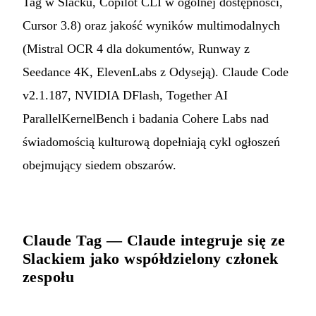
Tag w Slacku, Copilot CLI w ogólnej dostępności,
Cursor 3.8) oraz jakość wyników multimodalnych
(Mistral OCR 4 dla dokumentów, Runway z
Seedance 4K, ElevenLabs z Odyseją). Claude Code
v2.1.187, NVIDIA DFlash, Together AI
ParallelKernelBench i badania Cohere Labs nad
świadomością kulturową dopełniają cykl ogłoszeń
obejmujący siedem obszarów.
Claude Tag — Claude integruje się ze
Slackiem jako współdzielony członek
zespołu