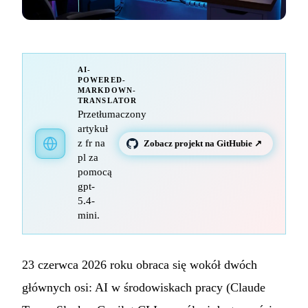
AI-
POWERED-
MARKDOWN-
TRANSLATOR
Przetłumaczony
artykuł
z fr na
Zobacz projekt na GitHubie ↗
pl za
pomocą
gpt-
5.4-
mini.
23 czerwca 2026 roku obraca się wokół dwóch
głównych osi: AI w środowiskach pracy (Claude