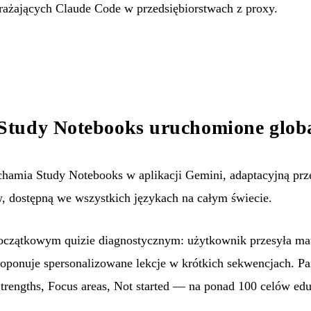
rażających Claude Code w przedsiębiorstwach z proxy.
tudy Notebooks uruchomione globa
amia Study Notebooks w aplikacji Gemini, adaptacyjną prze
, dostępną we wszystkich językach na całym świecie.
oczątkowym quizie diagnostycznym: użytkownik przesyła mat
proponuje spersonalizowane lekcje w krótkich sekwencjach. Pa
trengths, Focus areas, Not started — na ponad 100 celów ed