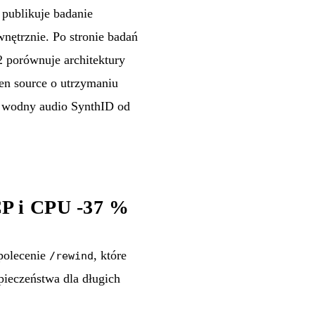
publikuje badanie
ętrznie. Po stronie badań
 porównuje architektury
pen source o utrzymaniu
k wodny audio SynthID od
CP i CPU -37 %
polecenie
, które
/rewind
ieczeństwa dla długich