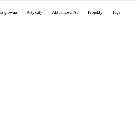
na główna
Artykuły
Aktualności AI
Projekty
Tagi
ode v2.1.191, Gemini
s i Runway Agent 2.0
AI z 25 czerwca 2026