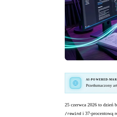
AI-POWERED-MA
Przetłumaczony art
25 czerwca 2026 to dzień 
i 37-procentową r
/rewind