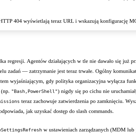
HTTP 404 wyświetlają teraz URL i wskazują konfigurację M
lka regresji. Agentów działających w tle nie dawało się już
elu zadań — zatrzymanie jest teraz trwałe. Ogólny komunika
atem wyjaśniającym, gdy polityka organizacyjna wyłącza fun
 (np.
) nigdy się po cichu nie uruchami
"Bash,PowerShell"
teraz zachowuje zatwierdzenia po zamknięciu. Wysz
missions
podpowiada, jak uzyskać dostęp do slash commands.
w ustawieniach zarządzanych (MDM lub po
eSettingsRefresh