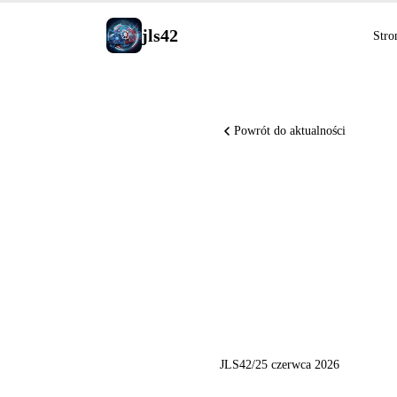
jls42
Stro
Powrót do aktualności
Claude C
Notebook
przegląd 
JLS42
/
25 czerwca 2026