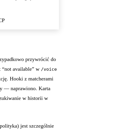
CP
 przypadkowo przywrócić do
t “not available” w
/voice
kcję. Hooki z matcherami
ały — naprawiono. Karta
ukiwanie w historii w
lityka) jest szczególnie