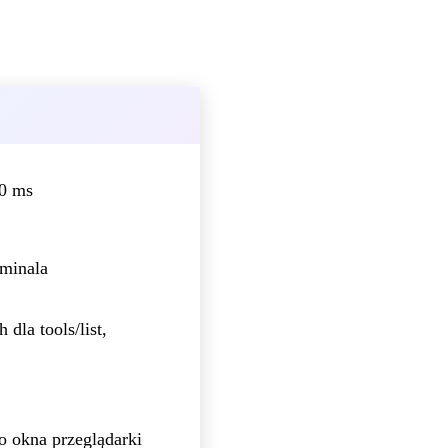
00 ms
rminala
dla tools/list,
o okna przeglądarki