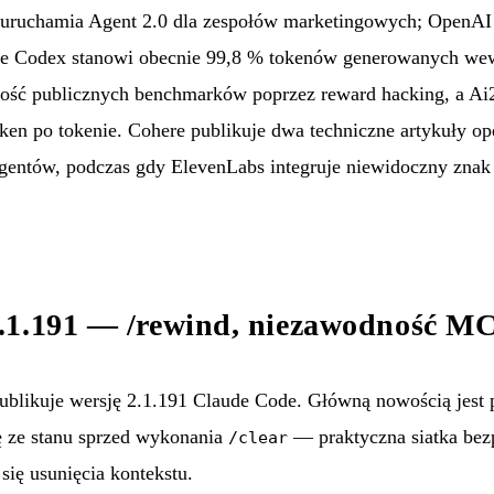
uruchamia Agent 2.0 dla zespołów marketingowych; OpenAI 
e Codex stanowi obecnie 99,8 % tokenów generowanych wewn
ść publicznych benchmarków poprzez reward hacking, a Ai2
ken po tokenie. Cohere publikuje dwa techniczne artykuły o
agentów, podczas gdy ElevenLabs integruje niewidoczny zna
.1.191 — /rewind, niezawodność M
blikuje wersję 2.1.191 Claude Code. Główną nowością jest 
ze stanu sprzed wykonania
— praktyczna siatka bezp
/clear
 się usunięcia kontekstu.