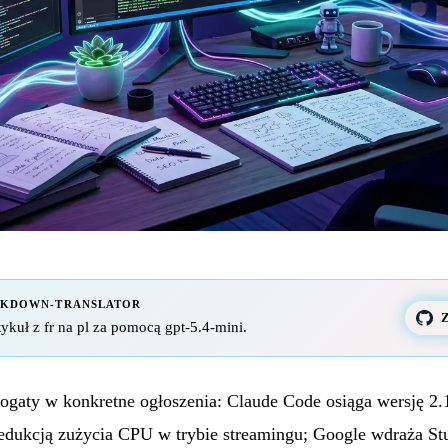
RKDOWN-TRANSLATOR
Z
ykuł z fr na pl za pomocą gpt-5.4-mini.
bogaty w konkretne ogłoszenia: Claude Code osiąga wersję 2.
edukcją zużycia CPU w trybie streamingu; Google wdraża S