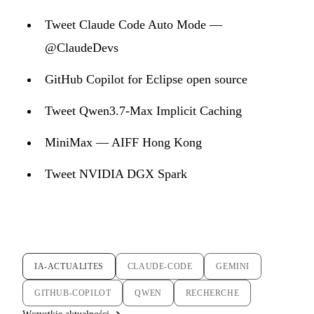
Tweet Claude Code Auto Mode —
@ClaudeDevs
GitHub Copilot for Eclipse open source
Tweet Qwen3.7-Max Implicit Caching
MiniMax — AIFF Hong Kong
Tweet NVIDIA DGX Spark
IA-ACTUALITES
CLAUDE-CODE
GEMINI
GITHUB-COPILOT
QWEN
RECHERCHE