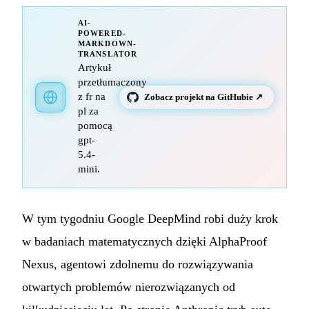
AI-
POWERED-
MARKDOWN-
TRANSLATOR
Artykuł
przetłumaczony
z fr na
Zobacz projekt na GitHubie ↗
pl za
pomocą
gpt-
5.4-
mini.
W tym tygodniu Google DeepMind robi duży krok
w badaniach matematycznych dzięki AlphaProof
Nexus, agentowi zdolnemu do rozwiązywania
otwartych problemów nierozwiązanych od