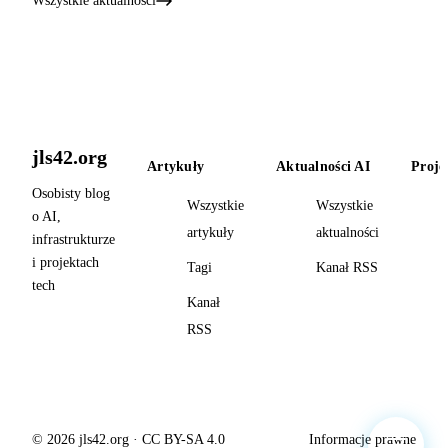
Wszystkie aktualności
jls42.org
Artykuły
Aktualności AI
Proje
Osobisty blog
Wszystkie
Wszystkie
o AI,
artykuły
aktualności
infrastrukturze
i projektach
Tagi
Kanał RSS
tech
Kanał
RSS
© 2026 jls42.org · CC BY-SA 4.0
Informacje prawne