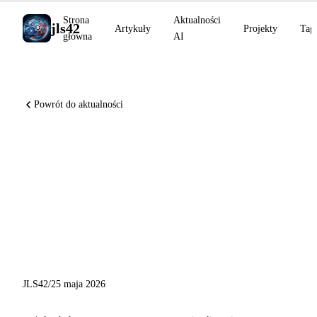
Strona
Aktualności
jls42
Artykuły
Projekty
Tag
główna
AI
Powrót do aktualności
AlphaProof Nexus rozwiązuje
9 otwartych problemów,
Claude Code Auto Mode na
Pro, Copilot Eclipse open
source
JLS42
/
25 maja 2026