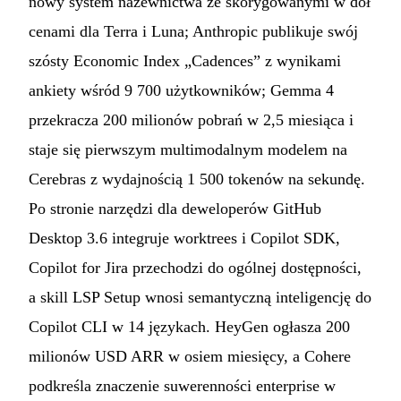
nowy system nazewnictwa ze skorygowanymi w dół
cenami dla Terra i Luna; Anthropic publikuje swój
szósty Economic Index „Cadences” z wynikami
ankiety wśród 9 700 użytkowników; Gemma 4
przekracza 200 milionów pobrań w 2,5 miesiąca i
staje się pierwszym multimodalnym modelem na
Cerebras z wydajnością 1 500 tokenów na sekundę.
Po stronie narzędzi dla deweloperów GitHub
Desktop 3.6 integruje worktrees i Copilot SDK,
Copilot for Jira przechodzi do ogólnej dostępności,
a skill LSP Setup wnosi semantyczną inteligencję do
Copilot CLI w 14 językach. HeyGen ogłasza 200
milionów USD ARR w osiem miesięcy, a Cohere
podkreśla znaczenie suwerenności enterprise w