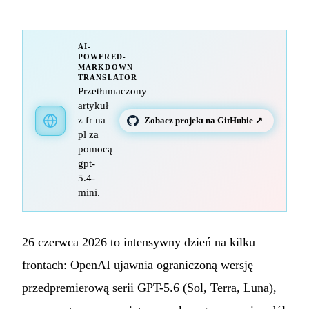
AI-
POWERED-
MARKDOWN-
TRANSLATOR
Przetłumaczony
artykuł
z fr na
Zobacz projekt na GitHubie ↗
pl za
pomocą
gpt-
5.4-
mini.
26 czerwca 2026 to intensywny dzień na kilku
frontach: OpenAI ujawnia ograniczoną wersję
przedpremierową serii GPT-5.6 (Sol, Terra, Luna),