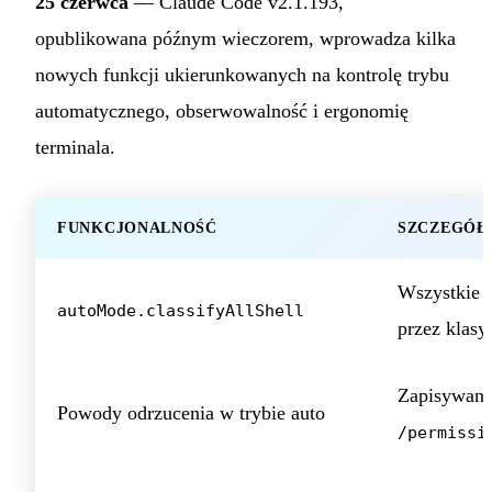
25 czerwca
— Claude Code v2.1.193,
opublikowana późnym wieczorem, wprowadza kilka
nowych funkcji ukierunkowanych na kontrolę trybu
automatycznego, obserwowalność i ergonomię
terminala.
FUNKCJONALNOŚĆ
SZCZEGÓŁ
Wszystkie 
autoMode.classifyAllShell
przez klasy
Zapisywane 
Powody odrzucenia w trybie auto
/permissi