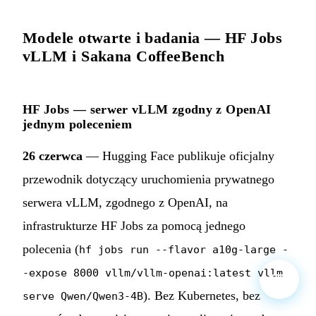
Modele otwarte i badania — HF Jobs
vLLM i Sakana CoffeeBench
HF Jobs — serwer vLLM zgodny z OpenAI
jednym poleceniem
26 czerwca
— Hugging Face publikuje oficjalny
przewodnik dotyczący uruchomienia prywatnego
serwera vLLM, zgodnego z OpenAI, na
infrastrukturze HF Jobs za pomocą jednego
polecenia (
hf jobs run --flavor a10g-large -
-expose 8000 vllm/vllm-openai:latest vllm
). Bez Kubernetes, bez
serve Qwen/Qwen3-4B