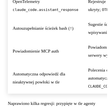
OpenTelemetry
Rejestruje 
ukryty;
claude_code.assistant_response
OTE
Sugestie śc
Autouzupełnianie ścieżek bash (
)
!
wpisywania
Powiadomi
Powiadomienie MCP auth
serwery wy
Polecenia o
Automatyczna odpowiedź dla
automatycz
nieaktywnej powłoki w tle
CLAUDE_CO
Naprawiono kilka regresji: przypięte w tle agenty