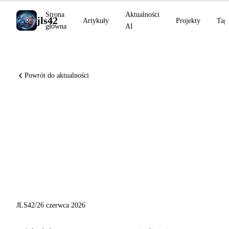
Strona
Aktualności
jls42
Artykuły
Projekty
Tag
główna
AI
Powrót do aktualności
GPT-5.6 Sol Terra Luna w
wersji przedpremierowej,
Anthropic Economic Index,
Gemma 4 na Cerebras:
przegląd AI z 26 czerwca 2026
JLS42
/
26 czerwca 2026