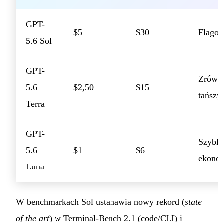
GPT-
$5
$30
Flagow
5.6 Sol
GPT-
Zrówn
5.6
$2,50
$15
tańszy
Terra
GPT-
Szybki
5.6
$1
$6
ekono
Luna
W benchmarkach Sol ustanawia nowy rekord (
state
of the art
) w Terminal-Bench 2.1 (code/CLI) i