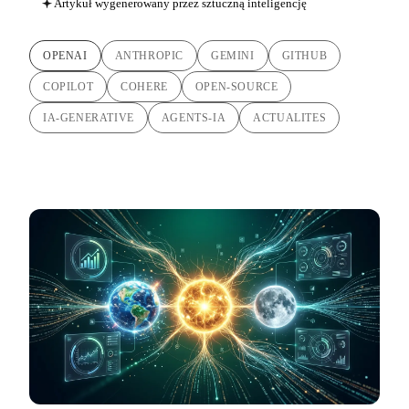
Artykuł wygenerowany przez sztuczną inteligencję
OPENAI
ANTHROPIC
GEMINI
GITHUB
COPILOT
COHERE
OPEN-SOURCE
IA-GENERATIVE
AGENTS-IA
ACTUALITES