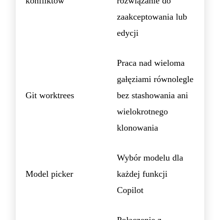
konfliktów
rozwiązanie do
zaakceptowania lub
edycji
Praca nad wieloma
gałęziami równolegle
Git worktrees
bez stashowania ani
wielokrotnego
klonowania
Wybór modelu dla
Model picker
każdej funkcji
Copilot
Połączenie z