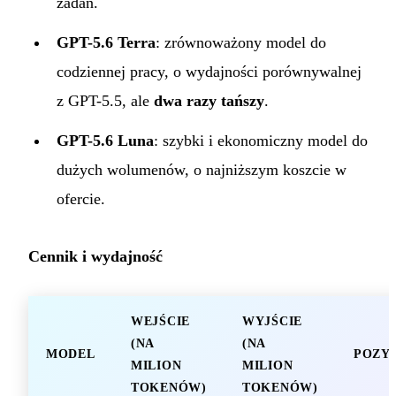
zadań.
GPT-5.6 Terra
: zrównoważony model do
codziennej pracy, o wydajności porównywalnej
z GPT-5.5, ale
dwa razy tańszy
.
GPT-5.6 Luna
: szybki i ekonomiczny model do
dużych wolumenów, o najniższym koszcie w
ofercie.
Cennik i wydajność
WEJŚCIE
WYJŚCIE
(NA
(NA
MODEL
POZY
MILION
MILION
TOKENÓW)
TOKENÓW)