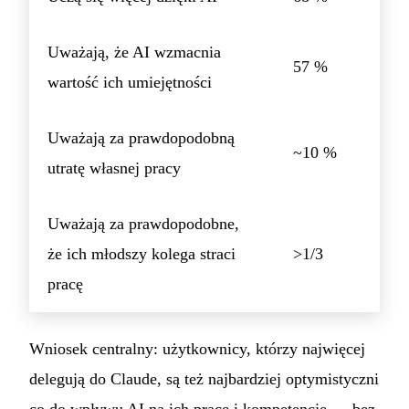
Uważają, że AI wzmacnia
57 %
wartość ich umiejętności
Uważają za prawdopodobną
~10 %
utratę własnej pracy
Uważają za prawdopodobne,
że ich młodszy kolega straci
>1/3
pracę
Wniosek centralny: użytkownicy, którzy najwięcej
delegują do Claude, są też najbardziej optymistyczni
co do wpływu AI na ich pracę i kompetencje — bez