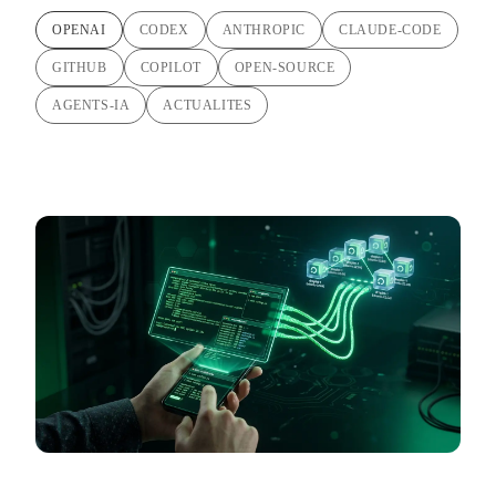
OPENAI
CODEX
ANTHROPIC
CLAUDE-CODE
GITHUB
COPILOT
OPEN-SOURCE
AGENTS-IA
ACTUALITES