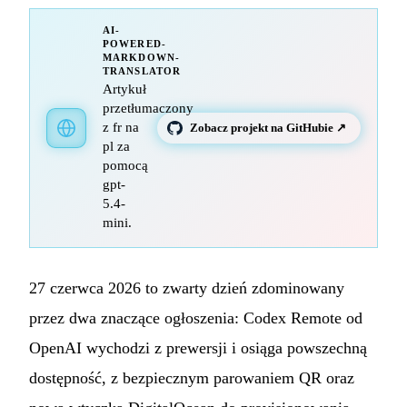
AI-
POWERED-
MARKDOWN-
TRANSLATOR
Artykuł
przetłumaczony
z fr na
Zobacz projekt na GitHubie ↗
pl za
pomocą
gpt-
5.4-
mini.
27 czerwca 2026 to zwarty dzień zdominowany
przez dwa znaczące ogłoszenia: Codex Remote od
OpenAI wychodzi z prewersji i osiąga powszechną
dostępność, z bezpiecznym parowaniem QR oraz