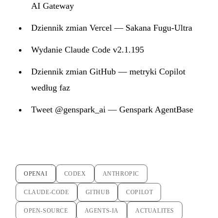
AI Gateway
Dziennik zmian Vercel — Sakana Fugu-Ultra
Wydanie Claude Code v2.1.195
Dziennik zmian GitHub — metryki Copilot
według faz
Tweet @genspark_ai — Genspark AgentBase
OPENAI
CODEX
ANTHROPIC
CLAUDE-CODE
GITHUB
COPILOT
OPEN-SOURCE
AGENTS-IA
ACTUALITES