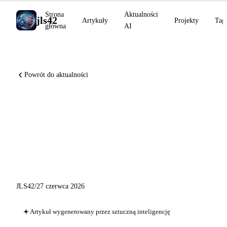
Strona
Aktualności
jls42
Artykuły
Projekty
Tag
główna
AI
Powrót do aktualności
Codex Remote w powszechnej
dostępności, Sakana Fugu-
Ultra w Vercel AI Gateway:
przegląd AI z 27 czerwca 2026
JLS42
/
27 czerwca 2026
Artykuł wygenerowany przez sztuczną inteligencję