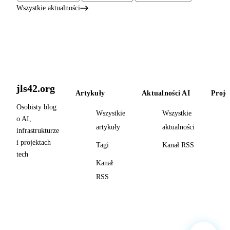
Wszystkie aktualności
jls42.org
Artykuły
Aktualności AI
Proje
Osobisty blog
Wszystkie
Wszystkie
o AI,
artykuły
aktualności
infrastrukturze
i projektach
Tagi
Kanał RSS
tech
Kanał
RSS