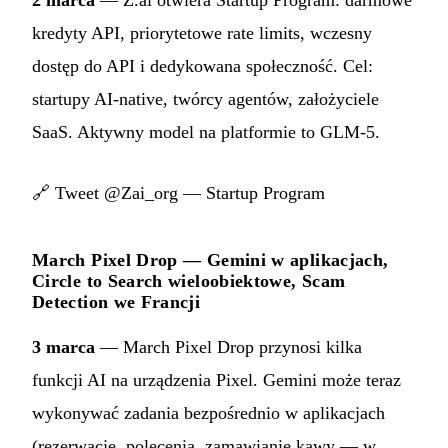
2 marca
— Z.ai otwiera Startup Program: darmowe
kredyty API, priorytetowe rate limits, wczesny
dostęp do API i dedykowana społeczność. Cel:
startupy AI-native, twórcy agentów, założyciele
SaaS. Aktywny model na platformie to GLM-5.
🔗
Tweet @Zai_org — Startup Program
March Pixel Drop — Gemini w aplikacjach,
Circle to Search wieloobiektowe, Scam
Detection we Francji
3 marca
— March Pixel Drop przynosi kilka
funkcji AI na urządzenia Pixel. Gemini może teraz
wykonywać zadania bezpośrednio w aplikacjach
(rezerwacje, polecenia, zamawianie kawy — w