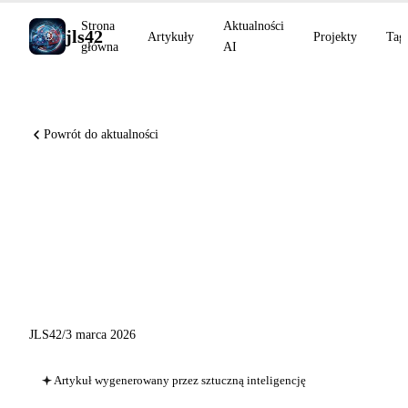
Strona
Aktualności
jls42
Artykuły
Projekty
Tag
główna
AI
Powrót do aktualności
Voice Mode w Claude Code,
GPT-5.3 Instant dla
wszystkich, Gemini 3.1 Flash-
Lite w podglądzie
JLS42
/
3 marca 2026
Artykuł wygenerowany przez sztuczną inteligencję