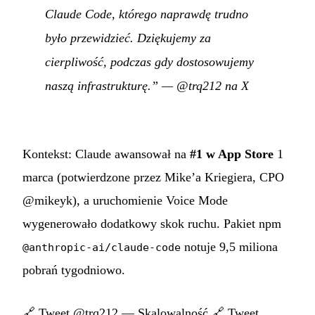
Claude Code, którego naprawdę trudno
było przewidzieć. Dziękujemy za
cierpliwość, podczas gdy dostosowujemy
naszą infrastrukturę.”
—
@trq212 na X
Kontekst: Claude awansował na
#1 w App Store
1
marca (potwierdzone przez Mike’a Kriegiera, CPO
@mikeyk), a uruchomienie Voice Mode
wygenerowało dodatkowy skok ruchu. Pakiet npm
notuje 9,5 miliona
@anthropic-ai/claude-code
pobrań tygodniowo.
🔗
Tweet @trq212 — Skalowalność
🔗
Tweet