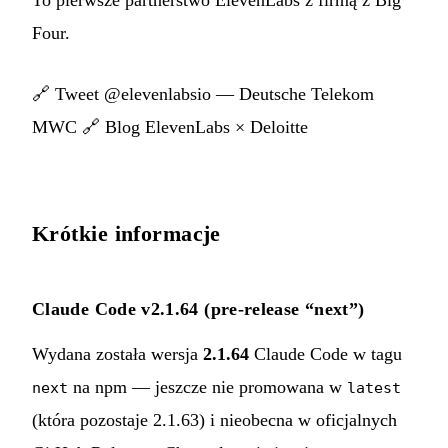
To pierwsze partnerstwo ElevenLabs z firmą z Big
Four.
🔗
Tweet @elevenlabsio — Deutsche Telekom
MWC
🔗
Blog ElevenLabs × Deloitte
Krótkie informacje
Claude Code v2.1.64 (pre-release “next”)
Wydana została wersja
2.1.64
Claude Code w tagu
na npm — jeszcze nie promowana w
next
latest
(która pozostaje 2.1.63) i nieobecna w oficjalnych