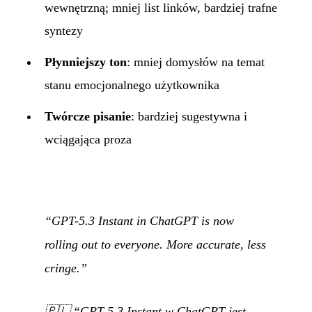
wewnętrzną; mniej list linków, bardziej trafne
syntezy
Płynniejszy ton
: mniej domysłów na temat
stanu emocjonalnego użytkownika
Twórcze pisanie
: bardziej sugestywna i
wciągająca proza
“GPT-5.3 Instant in ChatGPT is now
rolling out to everyone. More accurate, less
cringe.”
🇵🇱
“GPT-5.3 Instant w ChatGPT jest