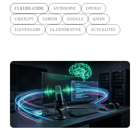
CLAUDE-CODE
ANTHROPIC
OPENAI
CHATGPT
GEMINI
GOOGLE
QWEN
ELEVENLABS
IA-GENERATIVE
ACTUALITES