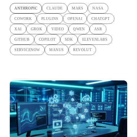
ANTHROPIC
CLAUDE
MARS
NASA
COWORK
PLUGINS
OPENAI
CHATGPT
XAI
GROK
VIDEO
QWEN
ASR
GITHUB
COPILOT
SDK
ELEVENLABS
SERVICENOW
MANUS
REVOLUT