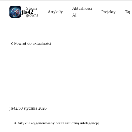
Strona
Aktualności
jls42
Artykuły
Projekty
Tag
główna
AI
Powrót do aktualności
Wiadomości AI: Claude na
Marsie, Cowork otwiera się
na wtyczki, OpenAI wdraża
60+ aplikacji ChatGPT
jls42
/
30 stycznia 2026
Artykuł wygenerowany przez sztuczną inteligencję