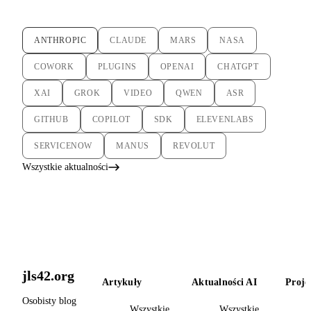
ANTHROPIC
CLAUDE
MARS
NASA
COWORK
PLUGINS
OPENAI
CHATGPT
XAI
GROK
VIDEO
QWEN
ASR
GITHUB
COPILOT
SDK
ELEVENLABS
SERVICENOW
MANUS
REVOLUT
Wszystkie aktualności
jls42.org
Artykuły
Aktualności AI
Proje
Osobisty blog
Wszystkie
Wszystkie