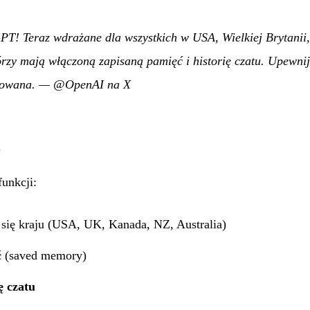
PT! Teraz wdrażane dla wszystkich w USA, Wielkiej Brytanii
tórzy mają włączoną zapisaną pamięć i historię czatu. Upewnij 
zowana.
—
@OpenAI na X
e
funkcji:
się kraju (USA, UK, Kanada, NZ, Australia)
ć
(saved memory)
ę czatu