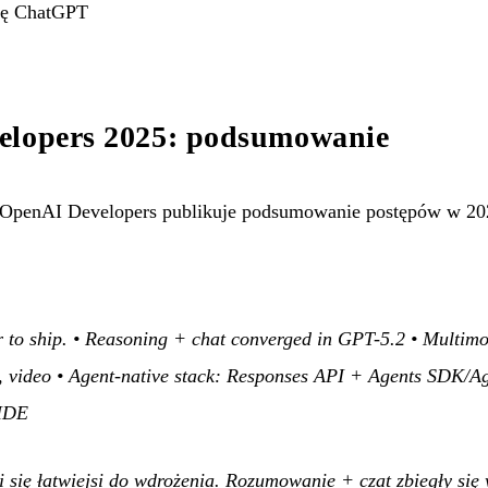
cję ChatGPT
elopers 2025: podsumowanie
penAI Developers publikuje podsumowanie postępów w 202
r to ship. • Reasoning + chat converged in GPT-5.2 • Multim
s, video • Agent-native stack: Responses API + Agents SDK/A
/IDE
li się łatwiejsi do wdrożenia. Rozumowanie + czat zbiegły si