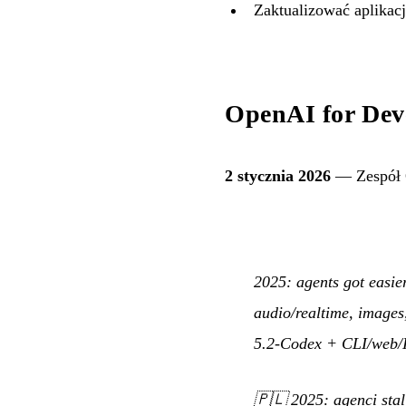
Zaktualizować aplika
OpenAI for Dev
2 stycznia 2026
— Zespół O
2025: agents got easie
audio/realtime, image
5.2-Codex + CLI/web
🇵🇱
2025: agenci sta