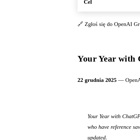
Cel
🔗
Zgłoś się do OpenAI G
Your Year wit
22 grudnia 2025
— OpenAI 
Your Year with ChatGP
who have reference sav
updated.