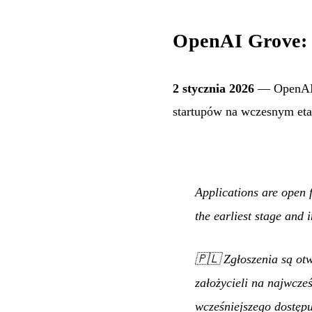
OpenAI Grove: p
2 stycznia 2026
— OpenAI o
startupów na wczesnym eta
Applications are open 
the earliest stage and
🇵🇱
Zgłoszenia są ot
założycieli na najwcze
wcześniejszego dostępu