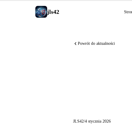
jls42
Stro
Powrót do aktualności
Wiadomośc
OpenAI G
ChatGPT
JLS42
/
4 stycznia 2026