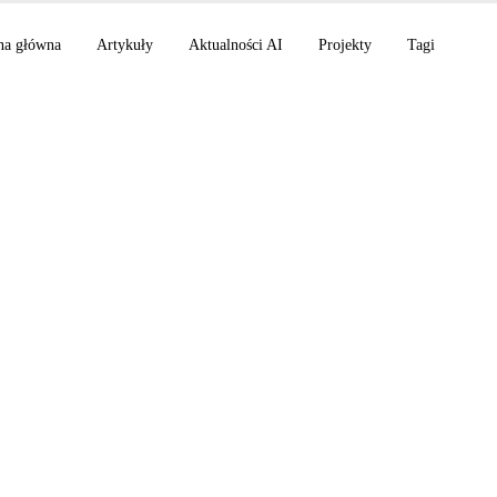
na główna
Artykuły
Aktualności AI
Projekty
Tagi
i AI z 4 stycznia 20
rove, Your Year wit
, Qwen-Image-2512