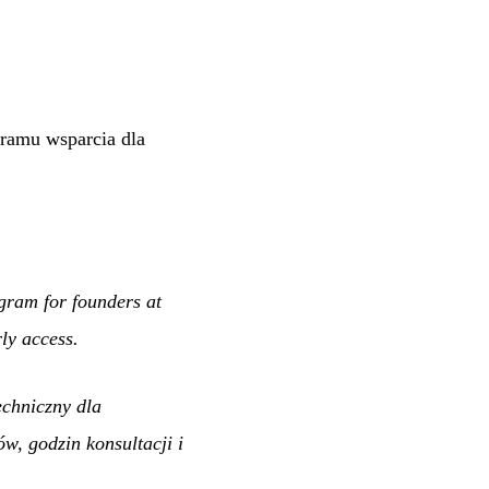
ramu wsparcia dla
gram for founders at
ly access.
echniczny dla
w, godzin konsultacji i