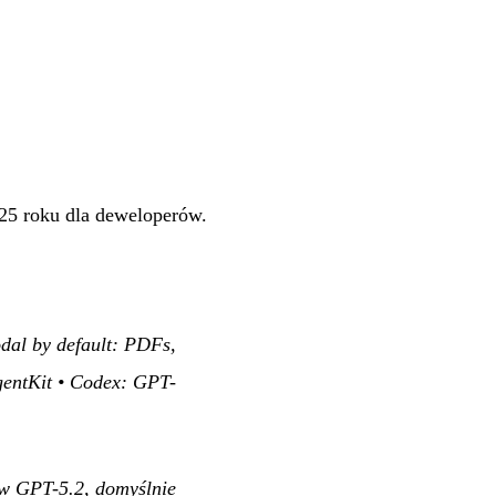
5 roku dla deweloperów.
odal by default: PDFs,
gentKit • Codex: GPT-
ę w GPT-5.2, domyślnie