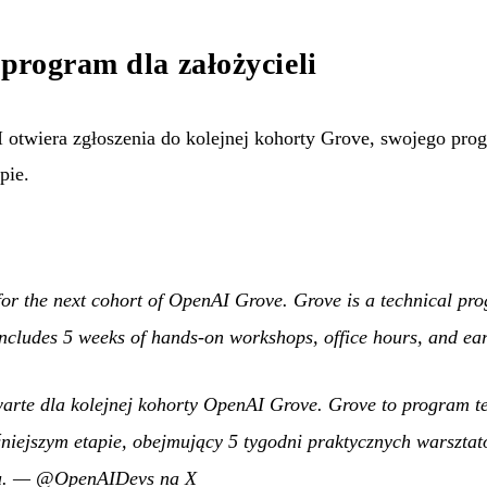
rogram dla założycieli
twiera zgłoszenia do kolejnej kohorty Grove, swojego prog
pie.
for the next cohort of OpenAI Grove. Grove is a technical pro
 includes 5 weeks of hands-on workshops, office hours, and ear
warte dla kolejnej kohorty OpenAI Grove. Grove to program t
śniejszym etapie, obejmujący 5 tygodni praktycznych warsztató
.
—
@OpenAIDevs na X