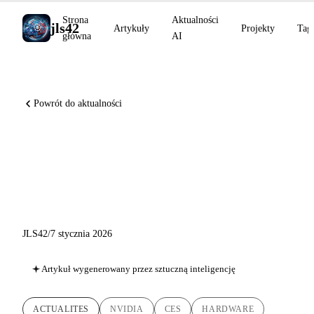
Strona
Aktualności
jls42
Artykuły
Projekty
Tag
główna
AI
Powrót do aktualności
NVIDIA CES 2026: Vera
CPU, Rubin, Alpamayo i
rewolucja AI
JLS42
/
7 stycznia 2026
Artykuł wygenerowany przez sztuczną inteligencję
ACTUALITES
NVIDIA
CES
HARDWARE