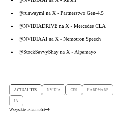
@runwayml na X - Partnerstwo Gen-4.5
@NVIDIADRIVE na X - Mercedes CLA
@NVIDIAAI na X - Nemotron Speech
@StockSavvyShay na X - Alpamayo
ACTUALITES
NVIDIA
CES
HARDWARE
IA
Wszystkie aktualności