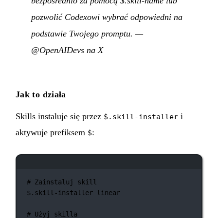
bezpośrednio za pomocą $.skill-name lub
pozwolić Codexowi wybrać odpowiedni na
podstawie Twojego promptu.
—
@OpenAIDevs na X
Jak to działa
Skills instaluje się przez
i
$.skill-installer
aktywuje prefiksem
:
$
Okno terminala
# Zainstaluj skill
$.skill-installer
linear
# Użyj skilla