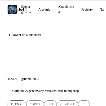
Strona
Aktualności
jls42
Artykuły
Projekty
Tag
główna
AI
Powrót do aktualności
GPT-5.2-Codex, Skills i
ChatGPT Images: OpenAI
Przyspiesza dla Deweloperów
JLS42
/
19 grudnia 2025
Artykuł wygenerowany przez sztuczną inteligencję
OPENAI
CODEX
GPT
CHATGPT
CLI