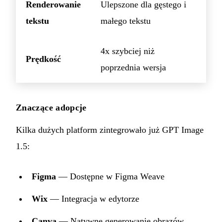
Renderowanie
Ulepszone dla gęstego i
tekstu
małego tekstu
4x szybciej niż
Prędkość
poprzednia wersja
Znaczące adopcje
Kilka dużych platform zintegrowało już GPT Image
1.5:
Figma
— Dostępne w Figma Weave
Wix
— Integracja w edytorze
Canva
— Natywne generowanie obrazów