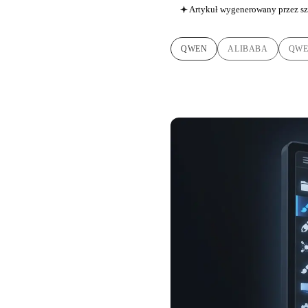
Artykuł wygenerowany przez sz
QWEN
ALIBABA
QWE