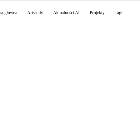
na główna
Artykuły
Aktualności AI
Projekty
Tagi
dzień 2025: Qwen-I
rewolucjonizuje gene