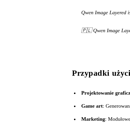
Qwen Image Layered is 
🇵🇱
Qwen Image Layer
Przypadki użyc
Projektowanie grafic
Game art
: Generowani
Marketing
: Modułowe