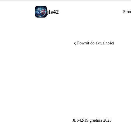
jls42
Stro
Powrót do aktualności
Qwen Gru
Layered 
obrazów
JLS42
/
19 grudnia 2025