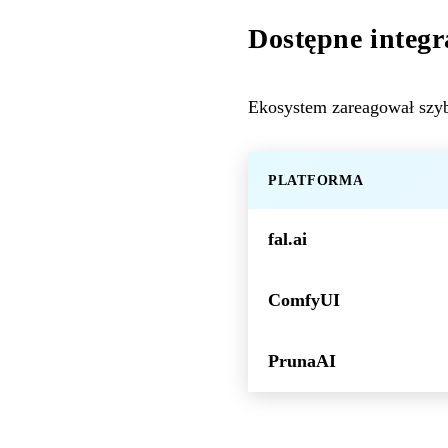
Dostępne integr
Ekosystem zareagował szybk
PLATFORMA
fal.ai
ComfyUI
PrunaAI