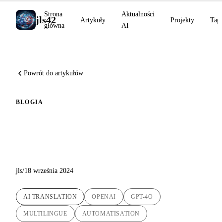
Strona
Aktualności
jls42
Artykuły
Projekty
Tag
główna
AI
Powrót do artykułów
BLOG
IA
Nowe tłumaczenia AI z GPT-
4o dostępne na blogu!
jls
/
18 września 2024
AI TRANSLATION
OPENAI
GPT-4O
MULTILINGUE
AUTOMATISATION