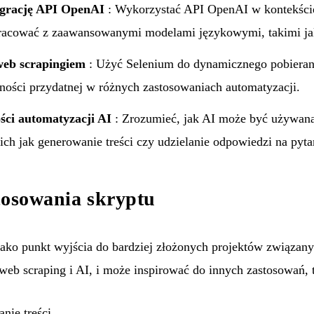
grację API OpenAI
: Wykorzystać API OpenAI w kontekście
pracować z zaawansowanymi modelami językowymi, takimi j
eb scrapingiem
: Użyć Selenium do dynamicznego pobierania
tności przydatnej w różnych zastosowaniach automatyzacji.
ci automatyzacji AI
: Zrozumieć, jak AI może być używana
ch jak generowanie treści czy udzielanie odpowiedzi na pyta
tosowania skryptu
ako punkt wyjścia do bardziej złożonych projektów związany
web scraping i AI, i może inspirować do innych zastosowań, t
nie treści.