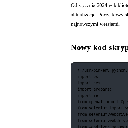
Od stycznia 2024 w biblio
aktualizacje. Początkowy s
najnowszymi wersjami.
Nowy kod skryp
#!/usr/bin/env python3
import
 os
import
 sys
import
 argparse
import
 re
from
 openai 
import
 Ope
from
 selenium 
import
 w
from
 selenium.webdrive
from
 selenium.webdrive
from
 webdriver_manager