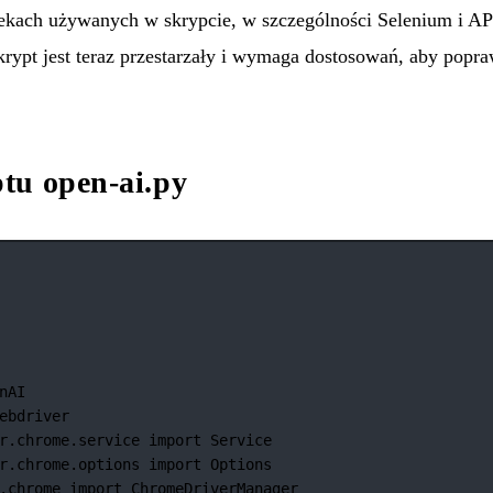
tekach używanych w skrypcie, w szczególności Selenium i 
krypt jest teraz przestarzały i wymaga dostosowań, aby popra
tu open-ai.py
nAI
ebdriver
r.chrome.service 
import
 Service
r.chrome.options 
import
 Options
.chrome 
import
 ChromeDriverManager