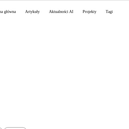
na główna
Artykuły
Aktualności AI
Projekty
Tagi
ne podejście z Python