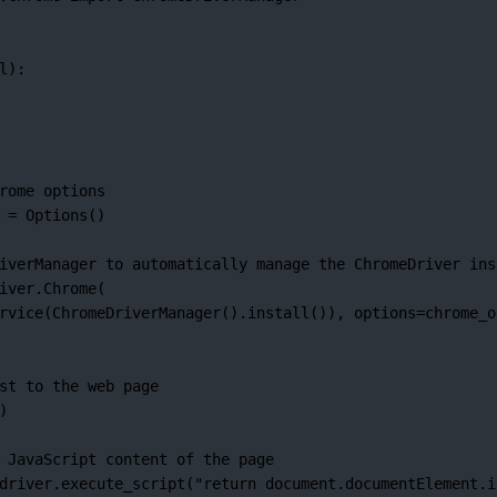
l):
rome options
 
=
 Options()
iverManager to automatically manage the ChromeDriver ins
iver.Chrome(
rvice(ChromeDriverManager().install()), 
options
=
chrome_o
st to the web page
)
 JavaScript content of the page
driver.execute_script(
"return document.documentElement.i