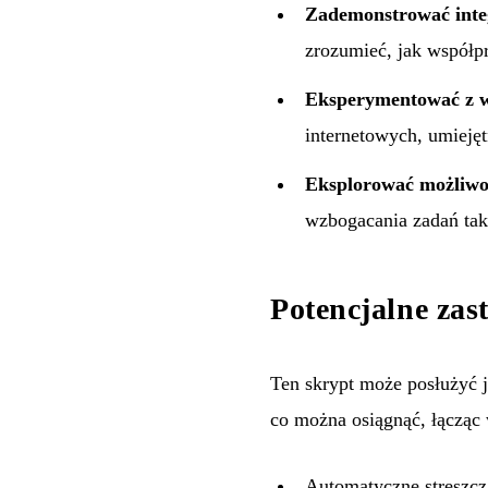
Zademonstrować inte
zrozumieć, jak współ
Eksperymentować z w
internetowych, umieję
Eksplorować możliwoś
wzbogacania zadań taki
Potencjalne zas
Ten skrypt może posłużyć j
co można osiągnąć, łącząc 
Automatyczne streszcza