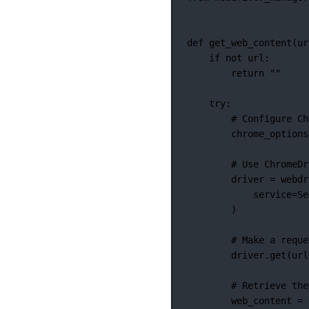
def
get_web_content
(ur
if
not
 url:
return
""
try
:
# Configure Ch
chrome_options
# Use ChromeDr
driver 
=
 webdr
service
=
Se
)
# Make a reque
driver.get(url
# Retrieve the
web_content 
=
 