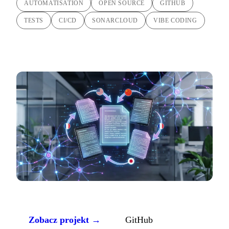
AUTOMATISATION
OPEN SOURCE
GITHUB
TESTS
CI/CD
SONARCLOUD
VIBE CODING
Zobacz projekt →
GitHub