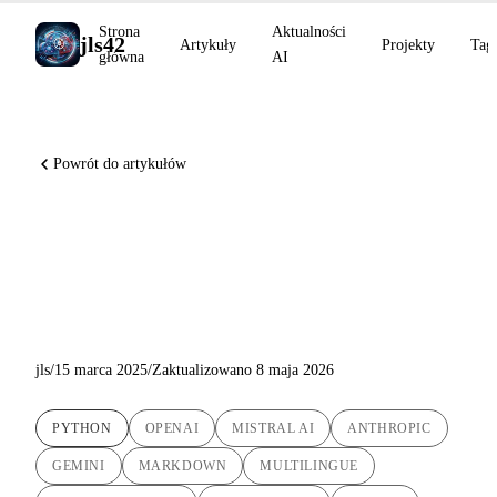
Strona
Aktualności
jls42
Artykuły
Projekty
Tag
główna
AI
Powrót do artykułów
Wielojęzyczna automatyzacja:
Mój skrypt AI-Powered
Markdown Translator
jls
/
15 marca 2025
/
Zaktualizowano 8 maja 2026
PYTHON
OPENAI
MISTRAL AI
ANTHROPIC
GEMINI
MARKDOWN
MULTILINGUE