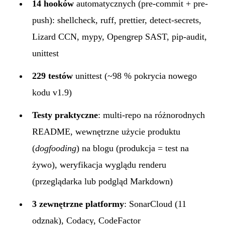
14 hooków
automatycznych (pre-commit + pre-
push): shellcheck, ruff, prettier, detect-secrets,
Lizard CCN, mypy, Opengrep SAST, pip-audit,
unittest
229 testów
unittest (~98 % pokrycia nowego
kodu v1.9)
Testy praktyczne
: multi-repo na różnorodnych
README, wewnętrzne użycie produktu
(
dogfooding
) na blogu (produkcja = test na
żywo), weryfikacja wyglądu renderu
(przeglądarka lub podgląd Markdown)
3 zewnętrzne platformy
: SonarCloud (11
odznak), Codacy, CodeFactor