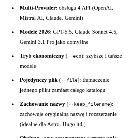
Multi-Provider
: obsługa 4 API (OpenAI,
Mistral AI, Claude, Gemini)
Modele 2026
: GPT-5.5, Claude Sonnet 4.6,
Gemini 3.1 Pro jako domyślne
Tryb ekonomiczny
(
): szybsze i tańsze
--eco
modele
Pojedynczy plik
(
): tłumaczenie
--file
jednego pliku zamiast całego katalogu
Zachowanie nazwy
(
):
--keep_filename
zachowuje oryginalną nazwę i rozszerzenie
(idealne dla Astro, Hugo itd.)
Obsługa
: automatyczne wczytywanie