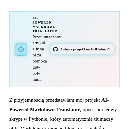
AI-
POWERED-
MARKDOWN-
TRANSLATOR
Przetłumaczony
artykuł
z fr na
Zobacz projekt na GitHubie ↗
pl za
pomocą
gpt-
5.4-
mini.
Z przyjemnością przedstawiam mój projekt
AI-
Powered Markdown Translator
, open-sourceowy
skrypt w Pythonie, który automatycznie tłumaczy
pliki Markdown z mojego bloga oraz niektóre