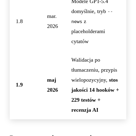
Modele GPT-5.4
domyślnie, tryb
--
mar.
1.8
z
news
2026
placeholderami
cytatów
Walidacja po
tłumaczeniu, przypis
maj
wielopozycyjny,
stos
1.9
2026
jakości 14 hooków +
229 testów +
recenzja AI