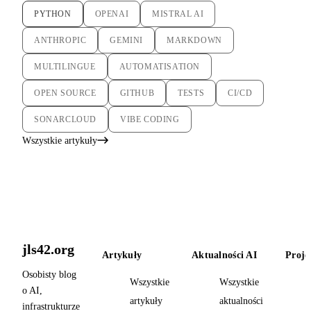
PYTHON
OPENAI
MISTRAL AI
ANTHROPIC
GEMINI
MARKDOWN
MULTILINGUE
AUTOMATISATION
OPEN SOURCE
GITHUB
TESTS
CI/CD
SONARCLOUD
VIBE CODING
Wszystkie artykuły
jls42.org
Artykuły
Aktualności AI
Proje
Osobisty blog
Wszystkie
Wszystkie
o AI,
artykuły
aktualności
infrastrukturze