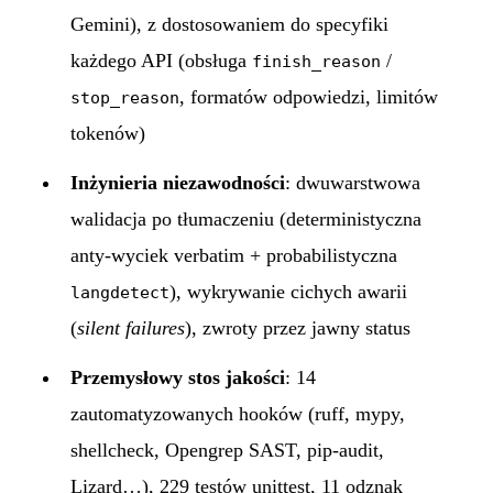
Gemini), z dostosowaniem do specyfiki
każdego API (obsługa
/
finish_reason
, formatów odpowiedzi, limitów
stop_reason
tokenów)
Inżynieria niezawodności
: dwuwarstwowa
walidacja po tłumaczeniu (deterministyczna
anty-wyciek verbatim + probabilistyczna
), wykrywanie cichych awarii
langdetect
(
silent failures
), zwroty przez jawny status
Przemysłowy stos jakości
: 14
zautomatyzowanych hooków (ruff, mypy,
shellcheck, Opengrep SAST, pip-audit,
Lizard…), 229 testów unittest, 11 odznak