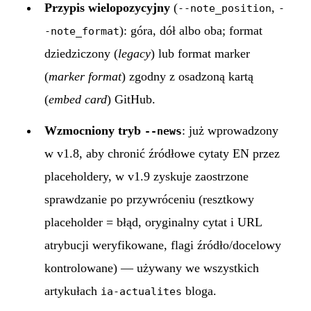
Przypis wielopozycyjny
(
,
--note_position
-
): góra, dół albo oba; format
-note_format
dziedziczony (
legacy
) lub format marker
(
marker format
) zgodny z osadzoną kartą
(
embed card
) GitHub.
Wzmocniony tryb
: już wprowadzony
--news
w v1.8, aby chronić źródłowe cytaty EN przez
placeholdery, w v1.9 zyskuje zaostrzone
sprawdzanie po przywróceniu (resztkowy
placeholder = błąd, oryginalny cytat i URL
atrybucji weryfikowane, flagi źródło/docelowy
kontrolowane) — używany we wszystkich
artykułach
bloga.
ia-actualites