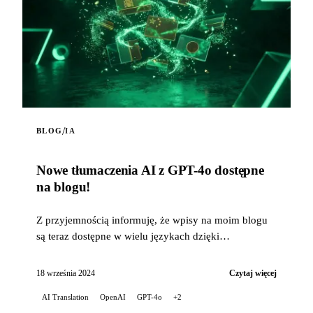
/
BLOG
IA
Nowe tłumaczenia AI z GPT-4o dostępne
na blogu!
Z przyjemnością informuję, że wpisy na moim blogu
są teraz dostępne w wielu językach dzięki
możliwościom tłumaczenia sztucznej inteligenc...
18 września 2024
Czytaj więcej
AI Translation
OpenAI
GPT-4o
+2