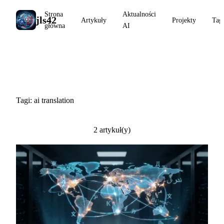
Strona
Aktualności
jls42
Artykuły
Projekty
Tag
główna
AI
#ai translation
Tagi: ai translation
2 artykuł(y)