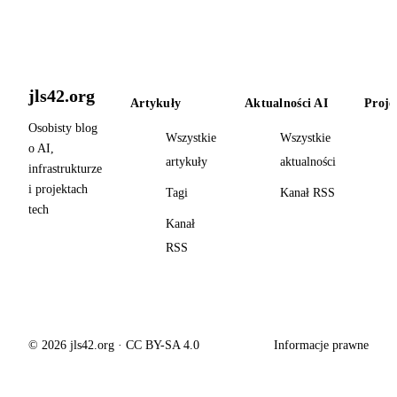
jls42.org
Artykuły
Aktualności AI
Proje
Osobisty blog
Wszystkie
Wszystkie
o AI,
artykuły
aktualności
infrastrukturze
i projektach
Tagi
Kanał RSS
tech
Kanał
RSS
© 2026 jls42.org · CC BY-SA 4.0
Informacje prawne