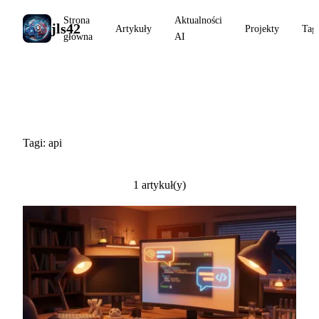
Strona
Aktualności
jls42
Artykuły
Projekty
Tag
główna
AI
#api
Tagi: api
1 artykuł(y)