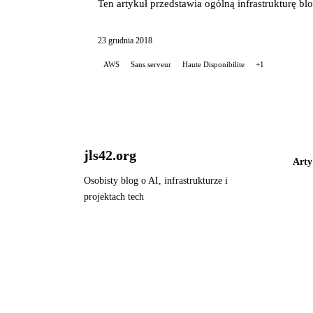
Ten artykuł przedstawia ogólną infrastrukturę blo
23 grudnia 2018
AWS
Sans serveur
Haute Disponibilite
+1
jls42.org
Arty
Osobisty blog o AI, infrastrukturze i
projektach tech