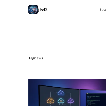
jls42
Stro
#aws
Tagi: aws