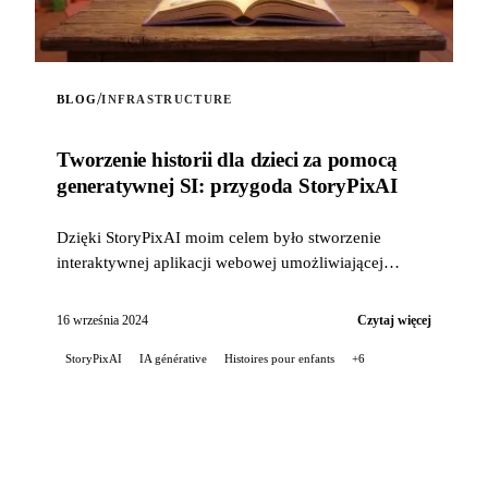
/
BLOG
INFRASTRUCTURE
Tworzenie historii dla dzieci za pomocą
generatywnej SI: przygoda StoryPixAI
Dzięki StoryPixAI moim celem było stworzenie
interaktywnej aplikacji webowej umożliwiającej
użytkownikom generowanie opowieści dla dzieci,
wzbogaconych o ...
16 września 2024
Czytaj więcej
StoryPixAI
IA générative
Histoires pour enfants
+6