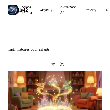
Strona
Aktualności
jls42
Artykuły
Projekty
Tag
główna
AI
#histoires pour enfants
Tagi: histoires pour enfants
1 artykuł(y)