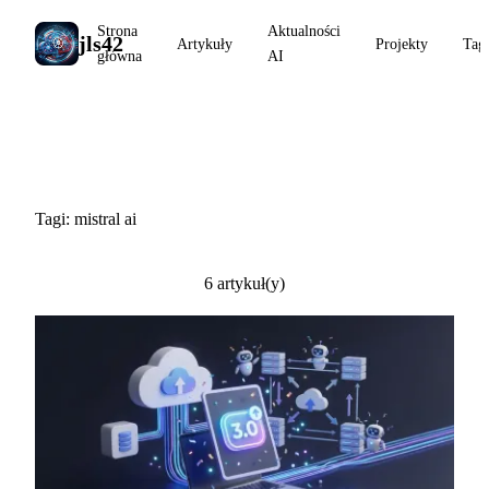
Strona
Aktualności
jls42
Artykuły
Projekty
Tag
główna
AI
#mistral ai
Tagi: mistral ai
6 artykuł(y)