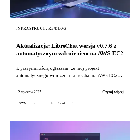
/
INFRASTRUCTURE
BLOG
Aktualizacja: LibreChat wersja v0.7.6 z
automatycznym wdrożeniem na AWS EC2
Z przyjemnością ogłaszam, że mój projekt
automatycznego wdrożenia LibreChat na AWS EC2
został zaktualizowany, aby naprawić problemy
związane z niedawnymi zmianami w sposobie
12 stycznia 2025
Czytaj więcej
instalacji LibreChat...
AWS
Terraform
LibreChat
+3