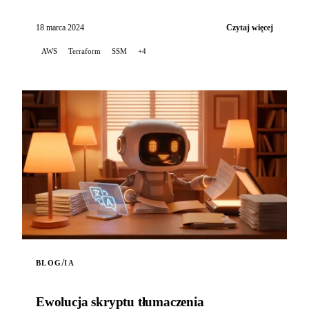
LibreChat na AWS EC2, wykorzystujący Terraform do
orkiestracji infrastr...
18 marca 2024
Czytaj więcej
AWS
Terraform
SSM
+4
/
BLOG
IA
Ewolucja skryptu tłumaczenia