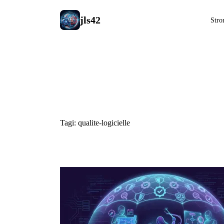
jls42
Stro
#qualite-logi
Tagi: qualite-logicielle